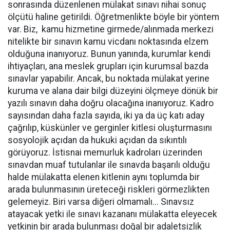
sonrasında düzenlenen mülakat sınavı nihai sonuç
ölçütü haline getirildi. Öğretmenlikte böyle bir yöntem
var. Biz, kamu hizmetine girmede/alınmada merkezi
nitelikte bir sınavın kamu vicdanı noktasında elzem
olduğuna inanıyoruz. Bunun yanında, kurumlar kendi
ihtiyaçları, ana meslek grupları için kurumsal bazda
sınavlar yapabilir. Ancak, bu noktada mülakat yerine
kuruma ve alana dair bilgi düzeyini ölçmeye dönük bir
yazılı sınavın daha doğru olacağına inanıyoruz. Kadro
sayısından daha fazla sayıda, iki ya da üç katı aday
çağrılıp, küskünler ve gerginler kitlesi oluşturmasını
sosyolojik açıdan da hukuki açıdan da sıkıntılı
görüyoruz. İstisnai memurluk kadroları üzerinden
sınavdan muaf tutulanlar ile sınavda başarılı olduğu
halde mülakatta elenen kitlenin aynı toplumda bir
arada bulunmasının üreteceği riskleri görmezlikten
gelemeyiz. Biri varsa diğeri olmamalı... Sınavsız
atayacak yetki ile sınavı kazananı mülakatta eleyecek
yetkinin bir arada bulunması doğal bir adaletsizlik