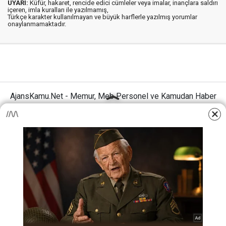
UYARI:
Küfür, hakaret, rencide edici cümleler veya imalar, inançlara saldırı
içeren, imla kuralları ile yazılmamış,
Türkçe karakter kullanılmayan ve büyük harflerle yazılmış yorumlar
onaylanmamaktadır.
AjansKamu.Net - Memur, Meb Personel ve Kamudan Haber
Sitesi © 2025
Anasayfa
Künye
İletişim
Gizlilik İlkeleri
Sitene Ekle
MEB Personel – Öğretmen Haberleri
Haber Portalı Yazılımı