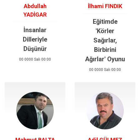
Abdullah
İlhami FINDIK
YADİGAR
Eğitimde
İnsanlar
'Körler
Dilleriyle
Sağırlar,
Düşünür
Birbirini
Ağırlar' Oyunu
00 0000 Salı 00:00
00 0000 Salı 00:00
Mahmut BALTA
Adil GÜLMEZ