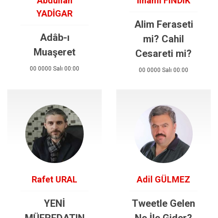
Abdullah
İlhami FINDIK
YADİGAR
Alim Feraseti
Adâb-ı
mi? Cahil
Muaşeret
Cesareti mi?
00 0000 Salı 00:00
00 0000 Salı 00:00
Rafet URAL
Adil GÜLMEZ
YENİ
Tweetle Gelen
MÜFREDATIN
Ne İle Gider?