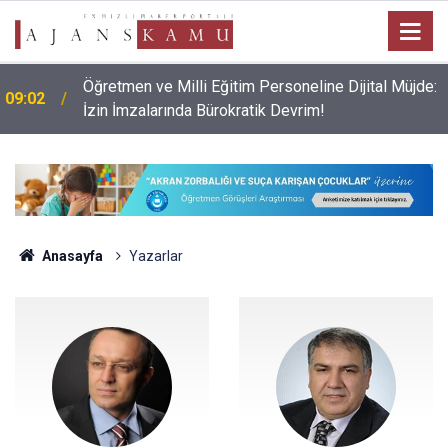
YAŞ Kararları Resmi Gazete’de Yayımlandı: İşte Terfi
00:39
Eden Askerlerin Tam Listesi
Anasayfa
Yazarlar