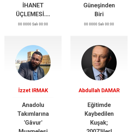
İHANET
Güneşinden
ÜÇLEMESİ….
Biri
00 0000 Salı 00:00
00 0000 Salı 00:00
İzzet IRMAK
Abdullah DAMAR
Anadolu
Eğitimde
Takımlarına
Kaybedilen
'Gâvur'
Kuşak;
Muamelesi
2007'liler!