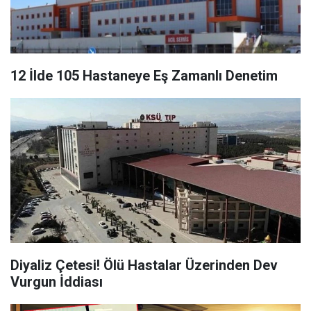
12 İlde 105 Hastaneye Eş Zamanlı Denetim
Diyaliz Çetesi! Ölü Hastalar Üzerinden Dev
Vurgun İddiası