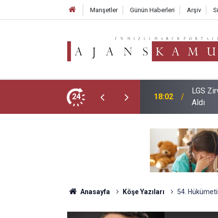
Manşetler
Günün Haberleri
Arşiv
S
ğişim: Sadece İki Okul Tam Puanla Öğrenci
24
17:05
2026 LG
Anasayfa
Köşe Yazıları
54. Hükümetin