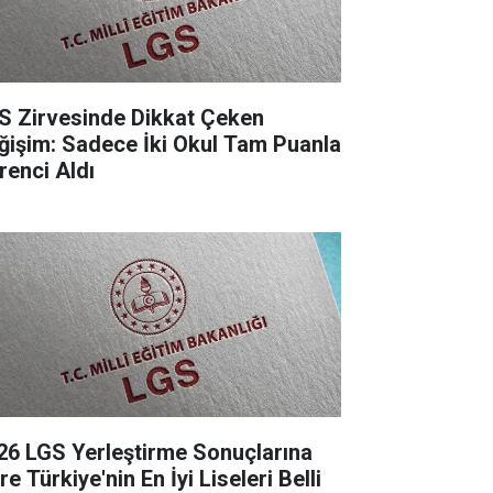
S Zirvesinde Dikkat Çeken
ğişim: Sadece İki Okul Tam Puanla
renci Aldı
26 LGS Yerleştirme Sonuçlarına
e Türkiye'nin En İyi Liseleri Belli