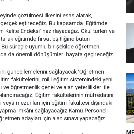
zeyinde çözülmesi ilkesini esas alarak,
 gerçekleştireceğiz. Bu kapsamda ‘Eğitimde
im Kalite Endeksi’ hazırlayacağız. Okul türleri ve
altarak eğitimde fırsat eşitliğine bütün
. Bu süreçle uyumlu bir şekilde öğretmen
ında da önemli dönüşümleri hayata geçireceğiz.
rini güncellemelerini sağlayacak ‘Öğretmen
im fakültelerini, milli eğitim sistemindeki yeni
ve öğretmenlik genel ve alan yeterlilikleri ile
pılandıracağız. Eğitim fakültelerinin müfredatını
i veya mezunları için eğitim fakültesi dışındaki
al yapma imkânı sağlayacağız.Kamu Personeli
retmen adayları için alan sınavı yapacağız.
ME