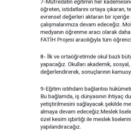
7-Müfredatın eğitimin her kademesin
öğreten, istidatlarını ortaya çıkaran, 
evrensel değerleri aktaran bir içeriğe
çalışmalarımıza devam edeceğiz. Mobi
medyanın öğrenme aracı olarak daha e
FATİH Projesi aracılığıyla tüm öğrenci
8- İlk ve ortaöğretimde okul bazlı bü
yapacağız. Okulları akademik, sosyal,
değerlendirerek, sonuçlarının kamuoyu
9-Eğitim istihdam bağlantısı hükûmetim
Bu bağlamda, iş dünyasının ihtiyaç du
yetiştirilmesini sağlayacak şekilde mesl
almaya devam edeceğiz.Meslek liseler
özel kesim işbirliği ile meslek liseler
yapılandıracağız.