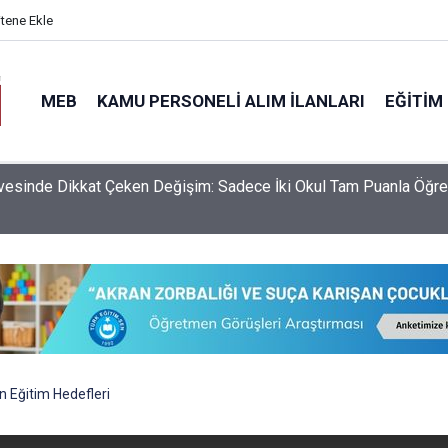
itene Ekle
MEB
KAMU PERSONELI ALIM İLANLARI
EĞITIM
S Yerleştirme Sonuçlarına Göre Türkiye'nin En İyi Liseleri Belli O
 Eğitim Hedefleri