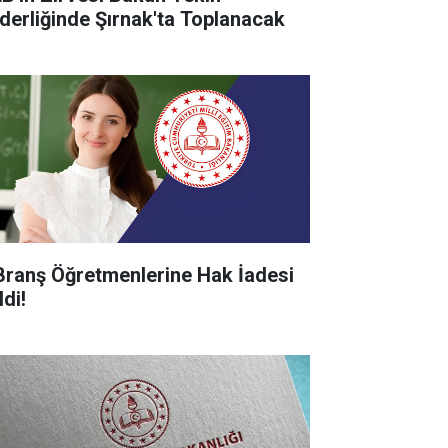
derliğinde Şırnak'ta Toplanacak
Branş Öğretmenlerine Hak İadesi
di!