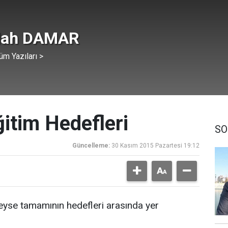
lah DAMAR
üm Yazıları >
itim Hedefleri
SO
Güncelleme:
30 Kasım 2015 Pazartesi 19:12
rdeyse tamamının hedefleri arasında yer