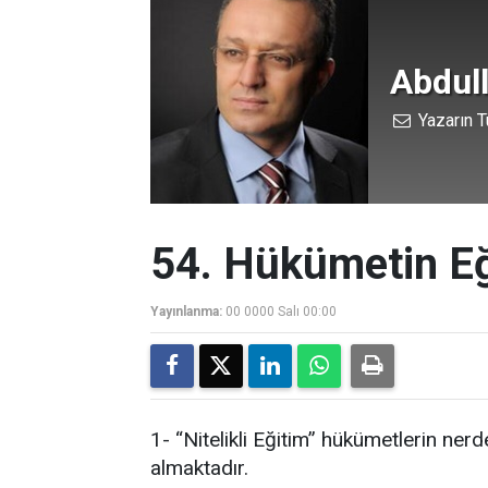
Abdul
Yazarın T
54. Hükümetin Eğ
Yayınlanma:
00 0000 Salı 00:00
1- “Nitelikli Eğitim” hükümetlerin ne
almaktadır.