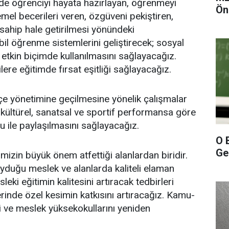
de öğrenciyi hayata hazırlayan, öğrenmeyi
Ön
temel becerileri veren, özgüveni pekiştiren,
 sahip hale getirilmesi yönündeki
l öğrenme sistemlerini geliştirecek; sosyal
tkin biçimde kullanılmasını sağlayacağız.
lere eğitimde fırsat eşitliği sağlayacağız.
tçe yönetimine geçilmesine yönelik çalışmalar
 kültürel, sanatsal ve sportif performansa göre
 ile paylaşılmasını sağlayacağız.
O 
Gel
izin büyük önem atfettiği alanlardan biridir.
yduğu meslek ve alanlarda kaliteli elaman
eki eğitimin kalitesini artıracak tedbirleri
inde özel kesimin katkısını artıracağız. Kamu-
ini ve meslek yüksekokullarını yeniden