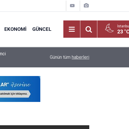
İstanbu
EKONOMI
GÜNCEL
23 °
Öğretmen ve Milli Eğitim Personeline Dijital Müj
ldu
09:02
Günün tüm
haberleri
Bürokratik Devrim!