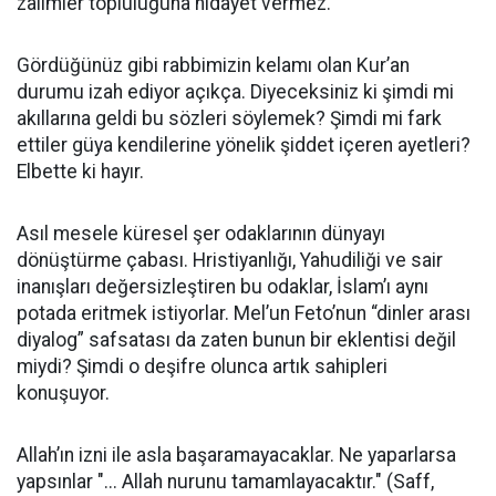
zalimler topluluğuna hidayet vermez.”
Gördüğünüz gibi rabbimizin kelamı olan Kur’an
durumu izah ediyor açıkça. Diyeceksiniz ki şimdi mi
akıllarına geldi bu sözleri söylemek? Şimdi mi fark
ettiler güya kendilerine yönelik şiddet içeren ayetleri?
Elbette ki hayır.
Asıl mesele küresel şer odaklarının dünyayı
dönüştürme çabası. Hristiyanlığı, Yahudiliği ve sair
inanışları değersizleştiren bu odaklar, İslam’ı aynı
potada eritmek istiyorlar. Mel’un Feto’nun “dinler arası
diyalog” safsatası da zaten bunun bir eklentisi değil
miydi? Şimdi o deşifre olunca artık sahipleri
konuşuyor.
Allah’ın izni ile asla başaramayacaklar. Ne yaparlarsa
yapsınlar "... Allah nurunu tamamlayacaktır." (Saff,