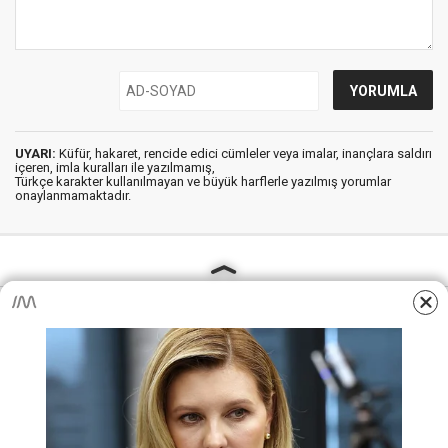
UYARI:
Küfür, hakaret, rencide edici cümleler veya imalar, inançlara saldırı
içeren, imla kuralları ile yazılmamış,
Türkçe karakter kullanılmayan ve büyük harflerle yazılmış yorumlar
onaylanmamaktadır.
AjansKamu.Net - Memur, Meb Personel ve Kamudan Haber
Sitesi © 2025
Anasayfa
Künye
İletişim
Gizlilik İlkeleri
Sitene Ekle
MEB Personel – Öğretmen Haberleri