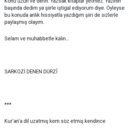
Konu uzun ve derin. Yazsak kitaplar yetmez. Yazının
başında dedim ya şiirle iştigal ediyorum diye. Öyleyse
bu konuda anlık hissiyatla yazdığım şiiri de sizlerle
paylaşmış olayım.
Selam ve muhabbetle kalın…
SARKOZİ DENEN DÜRZÎ
***
Kur'an'a dil uzatmış kem söz etmiş kendince