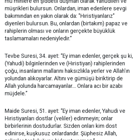
mü'minlere en şiddetli düşman olarak Yahudileri ve
müşrikleri bulursun. Onlardan, iman edenlere sevgi
bakımından en yakın olarak da: "Hıristiyanlarız"
diyenleri bulursun. Bu, onlardan (birtakım) papaz ve
rahiplerin olması ve onların gerçekte büyüklük
taslamamaları nedeniyledir.”
Tevbe Suresi, 34. ayet: “Ey iman edenler, gerçek şu ki,
(Yahudi) bilginlerinden ve (Hıristiyan) rahiplerinden
çoğu, insanların mallarını haksızlıkla yerler ve Allah'ın
yolundan alıkoyarlar. Altını ve gümüşü biriktirip de
Allah yolunda harcamayanlar... Onlara acı bir azabı
müjdele.”
Maide Suresi, 51. ayet: “Ey iman edenler, Yahudi ve
Hıristiyanları dostlar (veliler) edinmeyin; onlar
birbirlerinin dostudurlar. Sizden onları kim dost
edinirse, kuşkusuz onlardandır. Şüphesiz Allah,