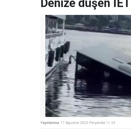
Denize düşen İET
Yayınlanma:
17 Ağustos 2023 Perşembe 11:23