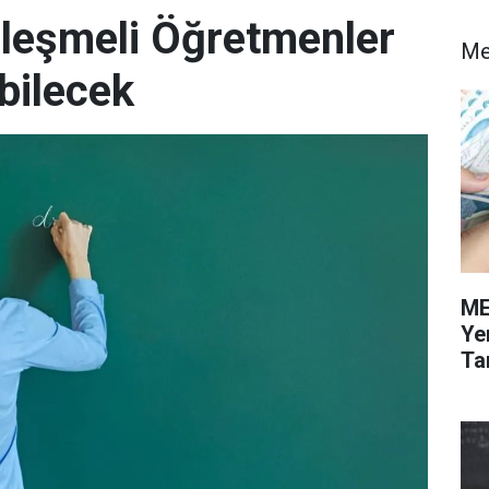
leşmeli Öğretmenler
M
ebilecek
ME
Ye
Tar