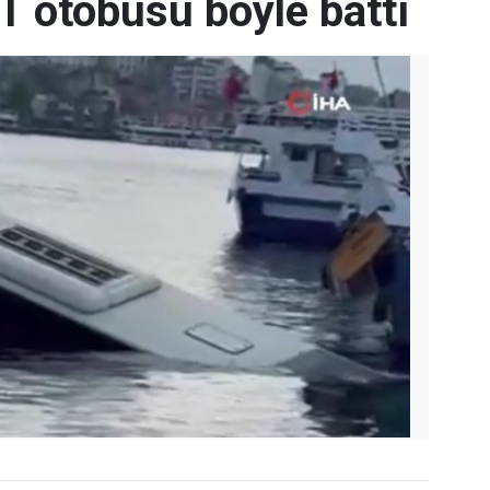
T otobüsü böyle battı