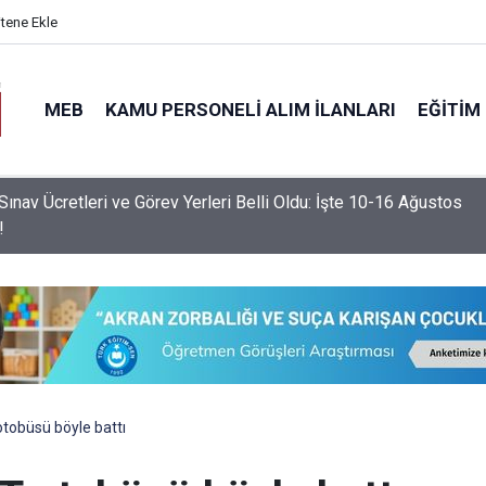
itene Ekle
MEB
KAMU PERSONELI ALIM İLANLARI
EĞITIM
nemde Devamsızlık Sınırını Aşan Öğrencilere Ek Yaptırım
nacak!
tobüsü böyle battı