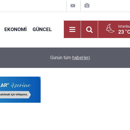
İstanbu
EKONOMI
GÜNCEL
23 °
Okul Alışverişine Çıkmadan Önce Bu Kurallara D
09:03
Günün tüm
haberleri
Yayınlandı