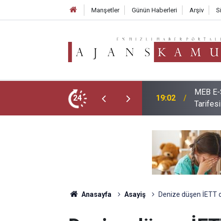
Manşetler
Günün Haberleri
Arşiv
S
erleri Belli Oldu: İşte 10-16 Ağustos
Yeni Dö
24
18:10
Uygula
Anasayfa
Asayiş
Denize düşen İETT o