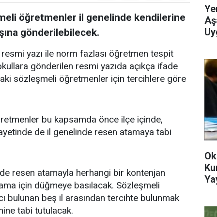
Ye
eli öğretmenler il genelinde kendilerine
Aş
Uy
şına gönderilebilecek.
ği resmi yazı ile norm fazlası öğretmen tespit
k okullara gönderilen resmi yazıda açıkça ifade
ki sözleşmeli öğretmenler için tercihlere göre
ğretmenler bu kapsamda önce ilçe içinde,
hayetinde de il genelinde resen atamaya tabi
Ok
Ku
nde resen atamayla herhangi bir kontenjan
Ya
atama için düğmeye basılacak. Sözleşmeli
cı bulunan beş il arasından tercihte bulunmak
emine tabi tutulacak.