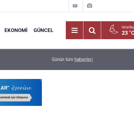
İstanbu
EKONOMI
GÜNCEL
23 °
Okul Alışverişine Çıkmadan Önce Bu Kurallara D
09:03
Günün tüm
haberleri
Yayınlandı