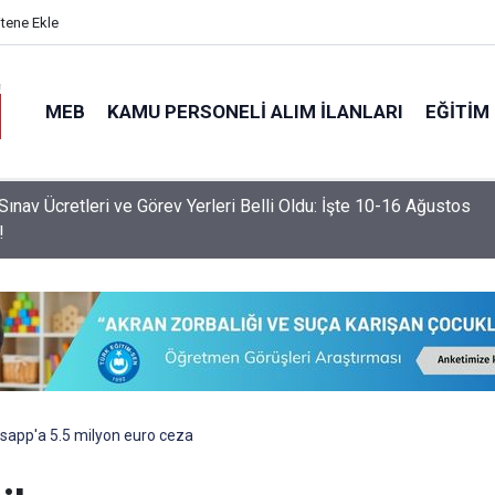
itene Ekle
MEB
KAMU PERSONELI ALIM İLANLARI
EĞITIM
nemde Devamsızlık Sınırını Aşan Öğrencilere Ek Yaptırım
nacak!
sapp'a 5.5 milyon euro ceza