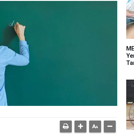
ME
Ye
Tar