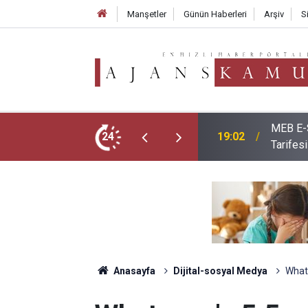
Manşetler
Günün Haberleri
Arşiv
S
erleri Belli Oldu: İşte 10-16 Ağustos
Yeni Dö
24
18:10
Uygula
Anasayfa
Dijital-sosyal Medya
What