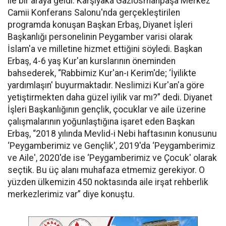
ile bir araya geldi. Karşıyaka Gaziosmanpaşa Merkez
Camii Konferans Salonu'nda gerçekleştirilen
programda konuşan Başkan Erbaş, Diyanet İşleri
Başkanlığı personelinin Peygamber varisi olarak
İslam'a ve milletine hizmet ettiğini söyledi. Başkan
Erbaş, 4-6 yaş Kur'an kurslarının öneminden
bahsederek, “Rabbimiz Kur'an-ı Kerim'de; ‘İyilikte
yardımlaşın' buyurmaktadır. Neslimizi Kur'an'a göre
yetiştirmekten daha güzel iyilik var mı?” dedi. Diyanet
İşleri Başkanlığının gençlik, çocuklar ve aile üzerine
çalışmalarının yoğunlaştığına işaret eden Başkan
Erbaş, “2018 yılında Mevlid-i Nebi haftasının konusunu
‘Peygamberimiz ve Gençlik', 2019'da ‘Peygamberimiz
ve Aile', 2020'de ise ‘Peygamberimiz ve Çocuk' olarak
seçtik. Bu üç alanı muhafaza etmemiz gerekiyor. O
yüzden ülkemizin 450 noktasında aile irşat rehberlik
merkezlerimiz var” diye konuştu.