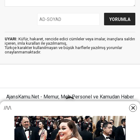
UYARI:
Küfür, hakaret, rencide edici cümleler veya imalar, inançlara saldırı
içeren, imla kuralları ile yazılmamış,
Türkçe karakter kullanılmayan ve büyük harflerle yazılmış yorumlar
onaylanmamaktadır.
AjansKamu.Net - Memur, Meb Personel ve Kamudan Haber
Sitesi © 2025
Anasayfa
Künye
İletişim
Gizlilik İlkeleri
Sitene Ekle
MEB Personel – Öğretmen Haberleri