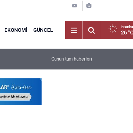
İstanbu
EKONOMI
GÜNCEL
26 °
nadolu
23:41
MEB'in Zirvesi Bakan Tekin Önderliğinde Şırnak
Günün tüm
haberleri