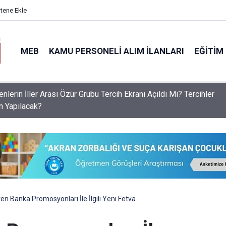
itene Ekle
MEB
KAMU PERSONELI ALIM İLANLARI
EĞITIM
S Raporu Açıklandı: Liselerde Doluluk %76'yı Aştı, Aslan Payı A
ek Liselerinin!
en Banka Promosyonları İle İlgili Yeni Fetva