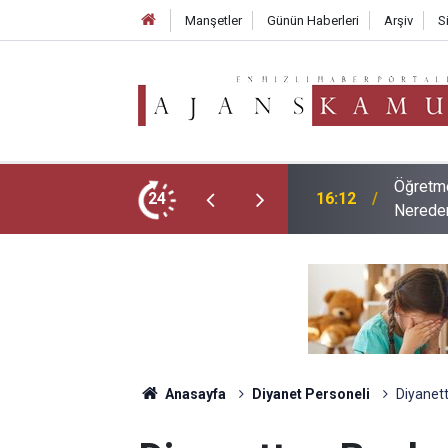
Manşetler
Günün Haberleri
Arşiv
S
ubu Tercih Ekranı Açıldı Mı? Tercihler
2026 LG
24
09:02
ve Mesl
Anasayfa
Diyanet Personeli
Diyanett