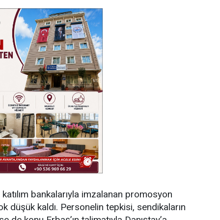
cu katılım bankalarıyla imzalanan promosyon
k düşük kaldı. Personelin tepkisi, sendikaların
se de konu Erbaş’ın talimatıyla Danıştay’a