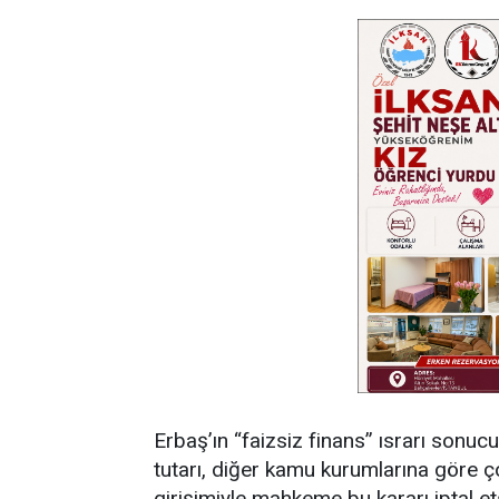
Erbaş’ın “faizsiz finans” ısrarı sonu
tutarı, diğer kamu kurumlarına göre ço
girişimiyle mahkeme bu kararı iptal et