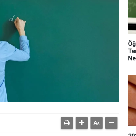
Öğ
Te
Ne
20