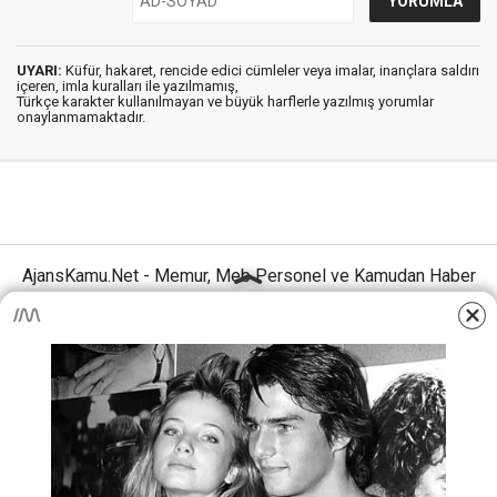
UYARI:
Küfür, hakaret, rencide edici cümleler veya imalar, inançlara saldırı
içeren, imla kuralları ile yazılmamış,
Türkçe karakter kullanılmayan ve büyük harflerle yazılmış yorumlar
onaylanmamaktadır.
AjansKamu.Net - Memur, Meb Personel ve Kamudan Haber
Sitesi © 2025
Anasayfa
Künye
İletişim
Gizlilik İlkeleri
Sitene Ekle
MEB Personel – Öğretmen Haberleri