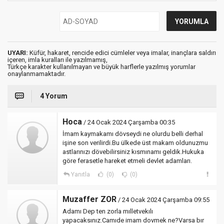
UYARI:
Küfür, hakaret, rencide edici cümleler veya imalar, inançlara saldırı
içeren, imla kuralları ile yazılmamış,
Türkçe karakter kullanılmayan ve büyük harflerle yazılmış yorumlar
onaylanmamaktadır.
4 Yorum
Hoca
/ 24 Ocak 2024 Çarşamba 00:35
İmam kaymakamı dövseydi ne olurdu belli derhal
işine son verilirdi.Bu ülkede üst makam oldunuzmu
astlarınızı dövebilirsiniz kısmınamı geldik.Hukuka
göre ferasetle hareket etmeli devlet adamları.
Yanıtla
(0)
(0)
Muzaffer ZOR
/ 24 Ocak 2024 Çarşamba 09:55
Adamı Dep ten zorla mılletvekılı
yapacaksınız.Camıde imam dovmek ne?Varsa bır