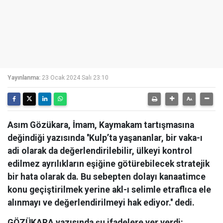
Yayınlanma:
23 Ocak 2024 Salı 23:10
Asım Gözükara, İmam, Kaymakam tartışmasına
değindiği yazısında ''Kulp’ta yaşananlar, bir vaka-ı
adi olarak da değerlendirilebilir, ülkeyi kontrol
edilmez ayrılıkların eşiğine götürebilecek stratejik
bir hata olarak da. Bu sebepten dolayı kanaatimce
konu geçiştirilmek yerine akl-ı selimle etraflıca ele
alınmayı ve değerlendirilmeyi hak ediyor.'' dedi.
GÖZÜKARA yazısında şu ifadelere yer verdi: