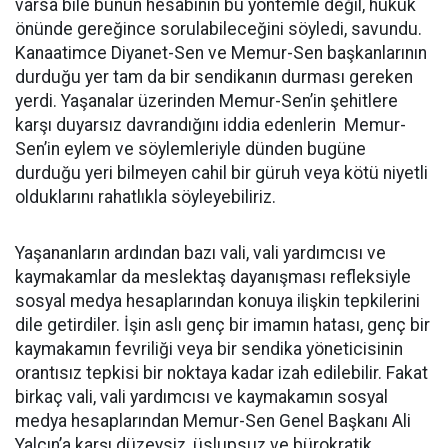
varsa bile bunun hesabının bu yöntemle değil, hukuk
önünde gereğince sorulabileceğini söyledi, savundu.
Kanaatimce Diyanet-Sen ve Memur-Sen başkanlarının
durduğu yer tam da bir sendikanın durması gereken
yerdi. Yaşanalar üzerinden Memur-Sen’in şehitlere
karşı duyarsız davrandığını iddia edenlerin Memur-
Sen’in eylem ve söylemleriyle dünden bugüne
durduğu yeri bilmeyen cahil bir güruh veya kötü niyetli
olduklarını rahatlıkla söyleyebiliriz.
Yaşananların ardından bazı vali, vali yardımcısı ve
kaymakamlar da meslektaş dayanışması refleksiyle
sosyal medya hesaplarından konuya ilişkin tepkilerini
dile getirdiler. İşin aslı genç bir imamın hatası, genç bir
kaymakamın fevriliği veya bir sendika yöneticisinin
orantısız tepkisi bir noktaya kadar izah edilebilir. Fakat
birkaç vali, vali yardımcısı ve kaymakamın sosyal
medya hesaplarından Memur-Sen Genel Başkanı Ali
Yalçın’a karşı düzeysiz, üslupsuz ve bürokratik