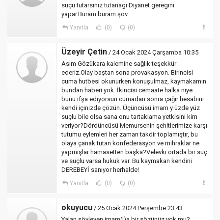
suçu tutarsınız tutanagı Dıyanet geregını
yapar.Buram buram şov
Yanıtla
(0)
(0)
Üzeyir Çetin
/ 24 Ocak 2024 Çarşamba 10:35
Asım Gözükara kalemine sağlık teşekkür
ederiz.Olay baştan sona provakasyon. Birincisi
cuma hutbesi okunurken konuşulmaz, kaymakamın
bundan haberi yok. İkincisi cemaate halka niye
bunu ifşa ediyorsun cumadan sonra çağır hesabını
kendi içinizde çözün. Üçüncüsü imam y üzde yüz
suçlu bile olsa sana onu tartaklama yetkisini kim
veriyor?Dördüncüsü Memursenin şehitlerimize karşı
tutumu eylemleri her zaman takdir toplamıştır, bu
olaya çanak tutan konfederasyon ve mihraklar ne
yapmışlar hamasetten başka?Velevki ortada bir suç
ve suçlu varsa hukuk var. Bu kaymakan kendini
DEREBEYİ sanıyor herhalde!
Yanıtla
(0)
(0)
okuyucu
/ 25 Ocak 2024 Perşembe 23:43
Yalan söyleyen imam(!)a bir sözünüz yok mu?