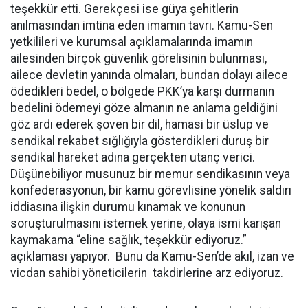
teşekkür etti. Gerekçesi ise güya şehitlerin
anılmasından imtina eden imamın tavrı. Kamu-Sen
yetkilileri ve kurumsal açıklamalarında imamın
ailesinden birçok güvenlik görelisinin bulunması,
ailece devletin yanında olmaları, bundan dolayı ailece
ödedikleri bedel, o bölgede PKK’ya karşı durmanın
bedelini ödemeyi göze almanın ne anlama geldiğini
göz ardı ederek şoven bir dil, hamasi bir üslup ve
sendikal rekabet sığlığıyla gösterdikleri duruş bir
sendikal hareket adına gerçekten utanç verici.
Düşünebiliyor musunuz bir memur sendikasının veya
konfederasyonun, bir kamu görevlisine yönelik saldırı
iddiasına ilişkin durumu kınamak ve konunun
soruşturulmasını istemek yerine, olaya ismi karışan
kaymakama “eline sağlık, teşekkür ediyoruz.”
açıklaması yapıyor. Bunu da Kamu-Sen’de akıl, izan ve
vicdan sahibi yöneticilerin takdirlerine arz ediyoruz.