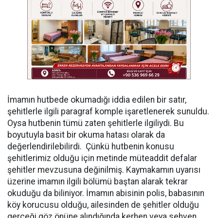
İmamın hutbede okumadığı iddia edilen bir satır,
şehitlerle ilgili paragraf komple işaretlenerek sunuldu.
Oysa hutbenin tümü zaten şehitlerle ilgiliydi. Bu
boyutuyla basit bir okuma hatası olarak da
değerlendirilebilirdi. Çünkü hutbenin konusu
şehitlerimiz olduğu için metinde müteaddit defalar
şehitler mevzusuna değinilmiş. Kaymakamın uyarısı
üzerine imamın ilgili bölümü baştan alarak tekrar
okuduğu da biliniyor. İmamın abisinin polis, babasının
köy korucusu olduğu, ailesinden de şehitler olduğu
gerçeği göz önüne alındığında kerhen veya sehven