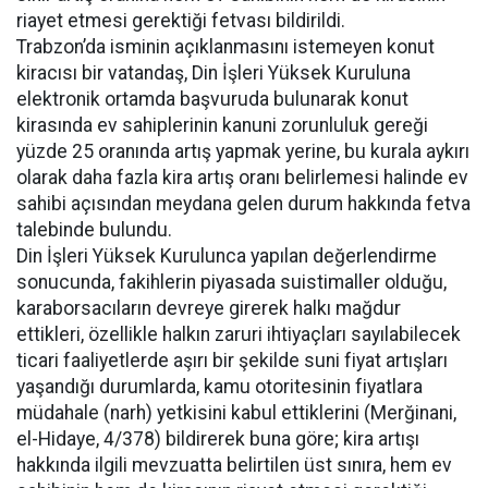
riayet etmesi gerektiği fetvası bildirildi.
Trabzon’da isminin açıklanmasını istemeyen konut
kiracısı bir vatandaş, Din İşleri Yüksek Kuruluna
elektronik ortamda başvuruda bulunarak konut
kirasında ev sahiplerinin kanuni zorunluluk gereği
yüzde 25 oranında artış yapmak yerine, bu kurala aykırı
olarak daha fazla kira artış oranı belirlemesi halinde ev
sahibi açısından meydana gelen durum hakkında fetva
talebinde bulundu.
Din İşleri Yüksek Kurulunca yapılan değerlendirme
sonucunda, fakihlerin piyasada suistimaller olduğu,
karaborsacıların devreye girerek halkı mağdur
ettikleri, özellikle halkın zaruri ihtiyaçları sayılabilecek
ticari faaliyetlerde aşırı bir şekilde suni fiyat artışları
yaşandığı durumlarda, kamu otoritesinin fiyatlara
müdahale (narh) yetkisini kabul ettiklerini (Merğinani,
el-Hidaye, 4/378) bildirerek buna göre; kira artışı
hakkında ilgili mevzuatta belirtilen üst sınıra, hem ev