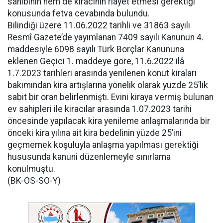
sahibinin hem de kiracının riayet etmesi gerektiği
konusunda fetva cevabında bulundu.
Bilindiği üzere 11.06.2022 tarihli ve 31863 sayılı
Resmî Gazete’de yayımlanan 7409 sayılı Kanunun 4.
maddesiyle 6098 sayılı Türk Borçlar Kanununa
eklenen Geçici 1. maddeye göre, 11.6.2022 ilâ
1.7.2023 tarihleri arasında yenilenen konut kiraları
bakımından kira artışlarına yönelik olarak yüzde 25’lik
sabit bir oran belirlenmişti. Evini kiraya vermiş bulunan
ev sahipleri ile kiracılar arasında 1.07.2023 tarihi
öncesinde yapılacak kira yenileme anlaşmalarında bir
önceki kira yılına ait kira bedelinin yüzde 25’ini
geçmemek koşuluyla anlaşma yapılması gerektiği
hususunda kanuni düzenlemeyle sınırlama
konulmuştu.
(BK-ÖS-SO-Y)