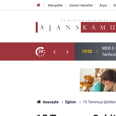
Manşetler
Günün Haberleri
Arşiv
S
erleri Belli Oldu: İşte 10-16 Ağustos
Yeni Dö
24
18:10
Uygula
Anasayfa
Eğitim
15 Temmuz Şehitleri