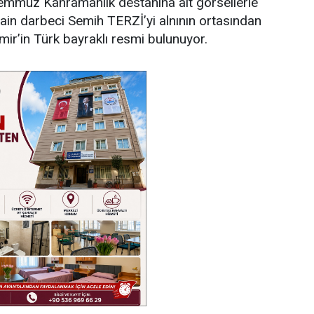
Temmuz Kahramanlık destanına ait görsellerle
ain darbeci Semih TERZİ’yi alnının ortasından
r’in Türk bayraklı resmi bulunuyor.