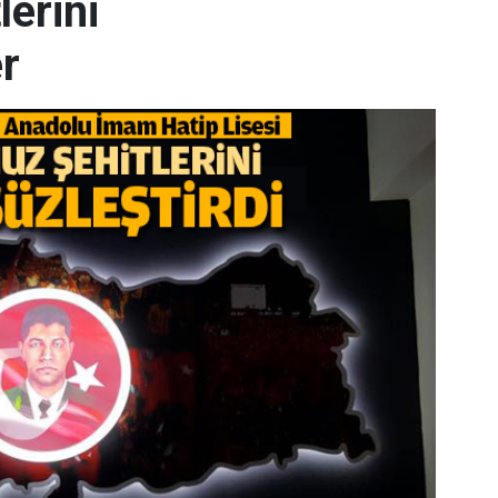
erini
r