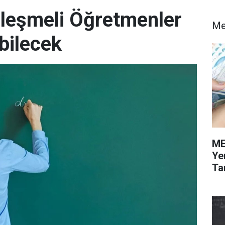
leşmeli Öğretmenler
M
ebilecek
ME
Ye
Tar