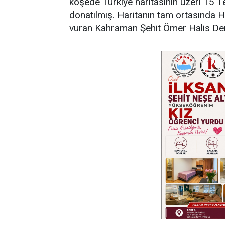
köşede Türkiye haritasının üzeri 15 
donatılmış. Haritanın tam ortasında H
vuran Kahraman Şehit Ömer Halis Demi