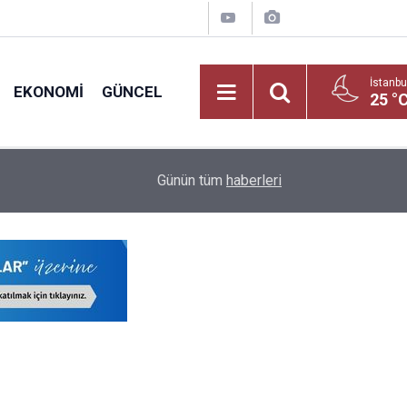
İstanbu
EKONOMI
GÜNCEL
25 °
Okul Alışverişine Çıkmadan Önce Bu Kurallara D
09:03
Günün tüm
haberleri
Yayınlandı