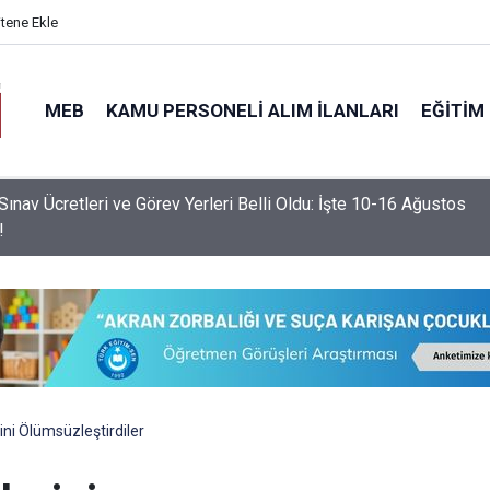
itene Ekle
MEB
KAMU PERSONELI ALIM İLANLARI
EĞITIM
nemde Devamsızlık Sınırını Aşan Öğrencilere Ek Yaptırım
nacak!
ni Ölümsüzleştirdiler