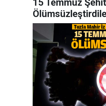
15 Temmuz Şehitl
Ölümsüzleştirdile