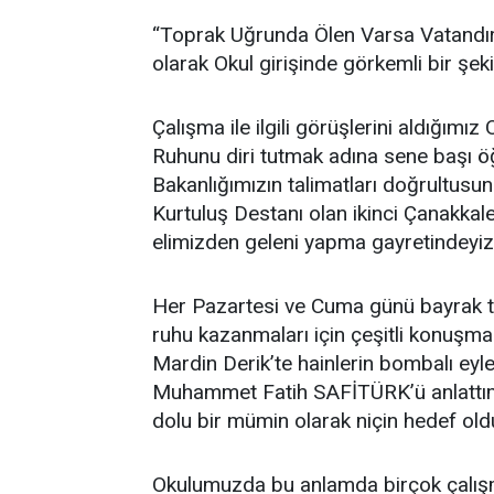
“Toprak Uğrunda Ölen Varsa Vatandır” 
olarak Okul girişinde görkemli bir şek
Çalışma ile ilgili görüşlerini aldığ
Ruhunu diri tutmak adına sene başı ö
Bakanlığımızın talimatları doğrultusun
Kurtuluş Destanı olan ikinci Çanakk
elimizden geleni yapma gayretindeyiz
Her Pazartesi ve Cuma günü bayrak t
ruhu kazanmaları için çeşitli konuş
Mardin Derik’te hainlerin bombalı ey
Muhammet Fatih SAFİTÜRK’ü anlattım.
dolu bir mümin olarak niçin hedef old
Okulumuzda bu anlamda birçok çalışm