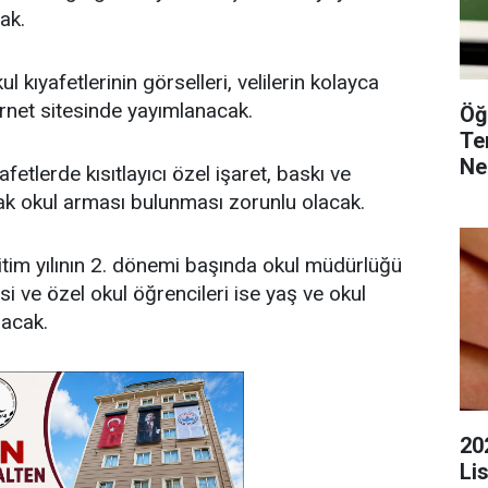
ak.
l kıyafetlerinin görselleri, velilerin kolayca
ernet sitesinde yayımlanacak.
Öğ
Te
Ne
fetlerde kısıtlayıcı özel işaret, baskı ve
ak okul arması bulunması zorunlu olacak.
ğitim yılının 2. dönemi başında okul müdürlüğü
i ve özel okul öğrencileri ise yaş ve okul
pacak.
20
Li