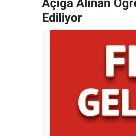
Açığa Alınan Öğr
Ediliyor