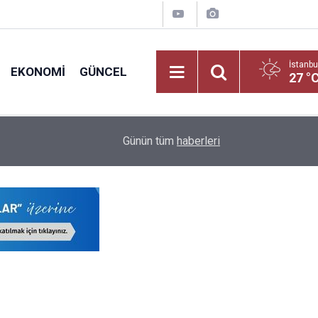
İstanbu
EKONOMI
GÜNCEL
27 °
nt
Öğretmenlerin İller Arası Özür Grubu Tercih Ekran
16:12
Günün tüm
haberleri
Nereden Yapılacak?