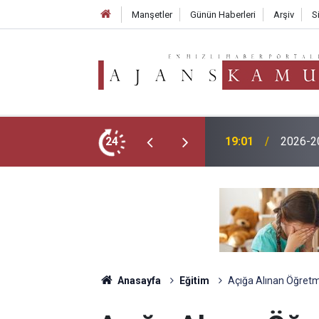
Manşetler
Günün Haberleri
Arşiv
S
TMO 202
menlik Başvurusu Nasıl Yapılır?
24
17:02
250 TL
Anasayfa
Eğitim
Açığa Alınan Öğretm