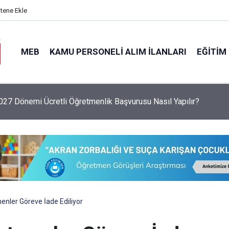
itene Ekle
MEB
KAMU PERSONELI ALIM İLANLARI
EĞITIM
6 Sezonu Fındık Alım Fiyatlarını Açıkladı: Giresun 255 TL, Leva
enler Göreve İade Ediliyor