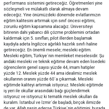
performans sistemini getireceğiz. Öğretmenleri yine
sözleşmeli ve mülakatlı olarak almaya devam
edeceğiz. Yine önümüzdeki dönemde evlatlarımızın
eğitim kalitesini artırmak için sınıf öncesi eğitimi,
zorunlu eğitim kapsamına alacağız. Üniversiteyi
bitirenin dahi yabancı dili çözme problemini ortadan
kaldırmak için 5. sınıfları, pilot illerden başlamak
kaydıyla adeta İngilizce ağırlıklı hazırlık sınıfı haline
getireceğiz. En önemli mesele; mesleki eğitim.
Mesleki eğitim, Türkiye´nin memleket meselesidir. Şu
andaki mesleki ve teknik eğitime devam eden lisedeki
öğrencilerin genel sayısı yüzde 44, imam hatipler
yüzde 12. Meslek yüzde 44 ama idealimiz meslek
okullarının oranını yüzde 60´a çıkarmak. Mesleki
eğitimde kaliteyi artırmak istiyoruz. Mesleki eğitimde
iş yeri ile okullar arasındaki bağı güçlendirmek
istiyoruz ve istiyoruz ki tematik meslek okulları da
kuralım. İstanbul ve İzmir´de başladı, birçok ilimizde
de var. Allah nasip ederse Türkiye´nin eğitimini, burada