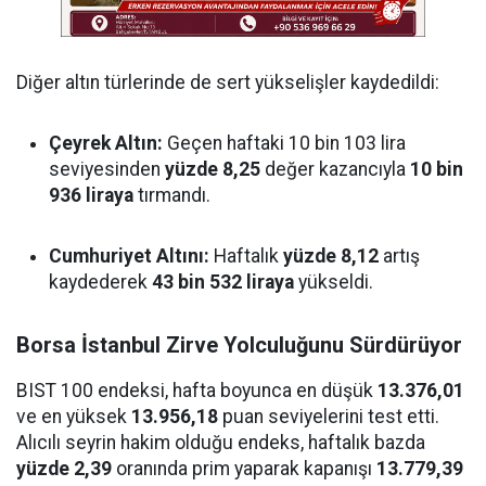
Diğer altın türlerinde de sert yükselişler kaydedildi:
Çeyrek Altın:
Geçen haftaki 10 bin 103 lira
seviyesinden
yüzde 8,25
değer kazancıyla
10 bin
936 liraya
tırmandı.
Cumhuriyet Altını:
Haftalık
yüzde 8,12
artış
kaydederek
43 bin 532 liraya
yükseldi.
Borsa İstanbul Zirve Yolculuğunu Sürdürüyor
BIST 100 endeksi, hafta boyunca en düşük
13.376,01
ve en yüksek
13.956,18
puan seviyelerini test etti.
Alıcılı seyrin hakim olduğu endeks, haftalık bazda
yüzde 2,39
oranında prim yaparak kapanışı
13.779,39