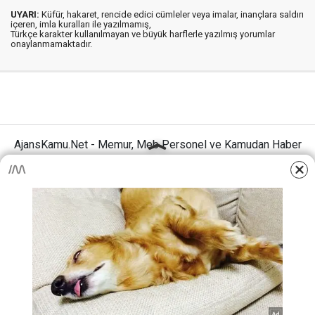
UYARI:
Küfür, hakaret, rencide edici cümleler veya imalar, inançlara saldırı
içeren, imla kuralları ile yazılmamış,
Türkçe karakter kullanılmayan ve büyük harflerle yazılmış yorumlar
onaylanmamaktadır.
AjansKamu.Net - Memur, Meb Personel ve Kamudan Haber
Sitesi © 2025
Anasayfa
Künye
İletişim
Gizlilik İlkeleri
Sitene Ekle
MEB Personel – Öğretmen Haberleri
Haber Portalı Yazılımı