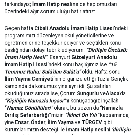
farkındayız;
İmam Hatip nesli
ne de hep omuzları
üzerindeki ağır sorumluluğu hatırlatırız:
Geçen hafta
Cibali Anadolu İmam Hatip Lisesi’
ndeki
programımızı düzenleyen okul yöneticilerine ve
öğretmenlerine teşekkür ediyor ve seçtikleri konu
başlığından dolayı tebrik ediyorum:
“Dirilişin Öncüsü:
İmam Hatip Nesli”
. Esenyurt
Güzelyurt Anadolu
İmam Hatip Lisesi
’ndeki konu başlığımız ise
“15
Temmuz Ruhu: Salâ’dan Salât’a”
oldu. Hafta sonu
İlim Yayma Cemiyeti
’nin organize ettiği Tuzla Gençlik
kampında da konumuz yine aynı idi. Şu satırları
okuduğunuz sırada ise, Çorum
Sungurlu
ve
Alaca
’da
“Kişiliğin Namazla İnşası”
nı konuşacağız inşallah.
“
Namaz Gönüllüleri”
olarak, bu sezon da “
Namazla
Diriliş Seferberliği”
mizin
“İkinci On Yılı”
kapsamında,
yine
Ensar
,
Önder
,
İlim Yayma
ve
TÜRGEV
gibi
kurumlarımızın desteği ile
İmam Hatip nesli
ni
‘dirilişin