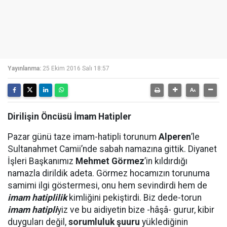
Yayınlanma:
25 Ekim 2016 Salı 18:57
Dirilişin Öncüsü İmam Hatipler
P
azar günü taze imam-hatipli torunum
Alperen
’le
Sultanahmet Camii’nde sabah namazına gittik. Diyanet
İşleri Başkanımız
Mehmet Görmez
’in kıldırdığı
namazla dirildik adeta. Görmez hocamızın torunuma
samimi ilgi göstermesi, onu hem sevindirdi hem de
imam hatiplilik
kimliğini pekiştirdi. Biz dede-torun
imam hatipli
yiz ve bu aidiyetin bize -hâşâ- gurur, kibir
duyguları değil,
sorumluluk şuuru
yüklediğinin