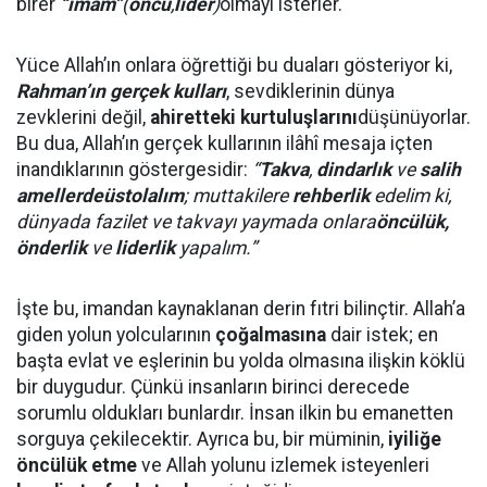
birer
“imam”
(
öncü
,
lider
)
olmayı isterler.
Yüce Allah’ın onlara öğrettiği bu duaları gösteriyor ki,
Rahman’ın gerçek kulları
, sevdiklerinin dünya
zevklerini değil,
ahiretteki kurtuluşlarını
düşünüyorlar.
Bu dua, Allah’ın gerçek kullarının ilâhî mesaja içten
inandıklarının göstergesidir:
“
Takva
,
dindarlık
ve
salih
amellerde
üst
olalım
; muttakilere
rehberlik
edelim ki,
dünyada fazilet ve takvayı yaymada onlara
öncülük,
önderlik
ve
liderlik
yapalım.”
İşte bu, imandan kaynaklanan derin fıtri bilinçtir. Allah’a
giden yolun yolcularının
çoğalmasına
dair istek; en
başta evlat ve eşlerinin bu yolda olmasına ilişkin köklü
bir duygudur. Çünkü insanların birinci derecede
sorumlu oldukları bunlardır. İnsan ilkin bu emanetten
sorguya çekilecektir. Ayrıca bu, bir müminin,
iyiliğe
öncülük etme
ve Allah yolunu izlemek isteyenleri