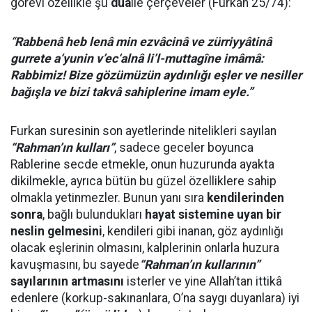
görevi özellikle şu
dua
ile çerçeveler (Furkan 25/74):
“
Rabbenâ heb lenâ min ezvâcinâ ve zürriyyâtinâ
gurrete a‘yunin v’ec‘alnâ li’l-muttagîne imâmâ:
Rabbimiz! Bize gözümüzün aydınlığı eşler ve nesiller
bağışla ve bizi takvâ sahiplerine imam eyle.”
Furkan suresinin son ayetlerinde nitelikleri sayılan
“Rahman’ın kulları”
, sadece geceler boyunca
Rablerine secde etmekle, onun huzurunda ayakta
dikilmekle, ayrıca bütün bu güzel özelliklere sahip
olmakla yetinmezler. Bunun yanı sıra
kendilerinden
sonra
, bağlı bulundukları
hayat sistemine uyan bir
neslin gelmesini
, kendileri gibi inanan, göz aydınlığı
olacak eşlerinin olmasını, kalplerinin onlarla huzura
kavuşmasını, bu sayede
“Rahman’ın kullarının”
sayılarının artmasını
isterler ve yine Allah’tan ittikâ
edenlere (korkup-sakınanlara, O’na saygı duyanlara) iyi