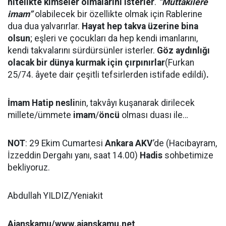
nitelikte kimseler olmalarını isterler
.
“Muttakilere
imam”
olabilecek bir özellikte olmak için Rablerine
dua dua yalvarırlar.
Hayat hep takva üzerine bina
olsun
; eşleri ve çocukları da hep kendi imanlarını,
kendi takvalarını sürdürsünler isterler.
Göz aydınlığı
olacak bir dünya kurmak için çırpınırlar
(Furkan
25/74. âyete dair çeşitli tefsirlerden istifade edildi)
.
İmam Hatip nesli
nin, takvâyı kuşanarak dirilecek
millete/ümmete
imam
/
öncü
olması duası ile…
NOT
: 29 Ekim Cumartesi
Ankara AKV
’de (Hacıbayram,
İzzeddin Dergahı yanı, saat 14.00)
Hadis
sohbetimize
bekliyoruz.
Abdullah YILDIZ/Yeniakit
Ajanskamu/www.ajanskamu.net