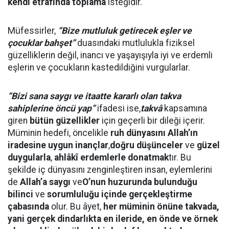
kendi etrafında
toplama
isteğidir.
Müfessirler,
“Bize mutluluk getirecek eşler ve
çocuklar bahşet”
duasındaki mutlulukla fiziksel
güzelliklerin değil, inancı ve yaşayışıyla iyi ve erdemli
eşlerin ve çocukların kastedildiğini vurgularlar.
“Bizi sana saygı ve itaatte kararlı olan takva
sahiplerine öncü yap”
ifadesi ise,
takvâ
kapsamına
giren
bütün güzellikler
için geçerli bir dileği içerir.
Müminin hedefi, öncelikle
ruh dünyasını Allah’ın
iradesine uygun
inançlar
,
doğru düşünceler
ve
güzel
duygularla
,
ahlâkî erdemlerle donatmak
tır. Bu
şekilde iç dünyasını zenginleştiren insan, eylemlerini
de
Allah’a saygı
ve
O’nun huzurunda bulunduğu
bilinci
ve
sorumluluğu
içinde gerçekleştirme
çabasında
olur. Bu âyet,
her müminin önüne takvada,
yani gerçek dindarlıkta en ileride, en önde ve örnek