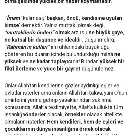
olma şeklinde yüksek bir hedef koymaktadır
.
“İmam”
kelimesi;
‘başkan, öncü, kendisine uyulan
kimse’
demektir. Yalnız muttaki olmak değil,
“
muttakilerin önderi”
olmak
arzusu
ne büyük gaye
,
ne kutsal bir düşünce ve ideal
dir. Düşünmeli ki,
“Rahmân’ın kulları”
nın ruhlarındaki büyüklüğü
gösteren bu duanın içinde bulundurduğu mânâ
ne
yüksek
ve
ne kadar toplayıcı
dır! Bundan
yüksek bir
fikrî ilerleme
ve
yüce bir gayret
düşünülemez.
Onlar Allah’tan kendilerine gözler aydınlığı eşler ve
evlâtlar isterler ama onların Allah’tan
takva
, yani O’nun
emirlerini yerine getirip yasaklarından sakınma
konusunda, Allah’a teslimiyette, Allah’a kullukta tüm
insanlığa
önderler
olacak,
örnekler
olacak nitelikte
olmalarını isterler.
Hem kendileri, hem de eşleri ve
çocuklarının dünya insanlığına örnek olacak