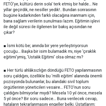
FETÖ'ye, kültürü derin sola' terk etmiş bir halde... Ne
yıllar geçirdik, ne nesiller yedik!.. Bundan sonrasının
bugüne kadarkinden farklı olacağına inanmam için,
bana sağlam verilerin sunulması lazım. Eğitimin işlevi
ile değil süresi ile ilgilenen bir bakış açısından ne
çıkar?
■ İsmi kötü be; anında bir yere yerleştiriyorsun
çocuğu... Başka bir isim bulamadık mı, niye 'çıraklık
eğitimi'ymiş, 'Ustalık Eğitimi' olsa olmaz mı?
■ Her türlü ahlâksızlığın döndüğü FETO yapılanmasının
soru çaldığını, özellikle bu 'milli eğitim' alanında önemli
pozisyonda bulunanlar, bu alandaki sivil toplum
örgütlerinin yöneticileri vesaire... FETO'nun soru
çaldığını bilmiyorlar mıydı? Mesela 10 yıl önce, mesela
5 yıl önce? Bir soru sadece... Buna verilecek cevap,
hataların tekrarlanmasını engeller belki. Üstatlarım: