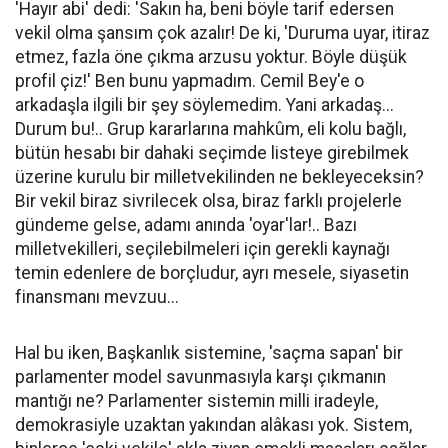
'Hayır abi' dedi: 'Sakın ha, beni böyle tarif edersen
vekil olma şansım çok azalır! De ki, 'Duruma uyar, itiraz
etmez, fazla öne çıkma arzusu yoktur. Böyle düşük
profil çiz!' Ben bunu yapmadım. Cemil Bey'e o
arkadaşla ilgili bir şey söylemedim. Yani arkadaş...
Durum bu!.. Grup kararlarına mahkûm, eli kolu bağlı,
bütün hesabı bir dahaki seçimde listeye girebilmek
üzerine kurulu bir milletvekilinden ne bekleyeceksin?
Bir vekil biraz sivrilecek olsa, biraz farklı projelerle
gündeme gelse, adamı anında 'oyar'lar!.. Bazı
milletvekilleri, seçilebilmeleri için gerekli kaynağı
temin edenlere de borçludur, ayrı mesele, siyasetin
finansmanı mevzuu...
Hal bu iken, Başkanlık sistemine, 'saçma sapan' bir
parlamenter model savunmasıyla karşı çıkmanın
mantığı ne? Parlamenter sistemin milli iradeyle,
demokrasiyle uzaktan yakından alâkası yok. Sistem,