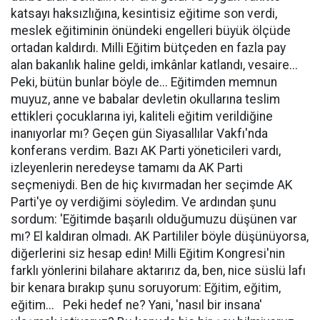
katsayı haksızlığına, kesintisiz eğitime son verdi,
meslek eğitiminin önündeki engelleri büyük ölçüde
ortadan kaldırdı. Milli Eğitim bütçeden en fazla pay
alan bakanlık haline geldi, imkânlar katlandı, vesaire...
Peki, bütün bunlar böyle de... Eğitimden memnun
muyuz, anne ve babalar devletin okullarına teslim
ettikleri çocuklarına iyi, kaliteli eğitim verildiğine
inanıyorlar mı? Geçen gün Siyasallılar Vakfı'nda
konferans verdim. Bazı AK Parti yöneticileri vardı,
izleyenlerin neredeyse tamamı da AK Parti
seçmeniydi. Ben de hiç kıvırmadan her seçimde AK
Parti'ye oy verdiğimi söyledim. Ve ardından şunu
sordum: 'Eğitimde başarılı olduğumuzu düşünen var
mı? El kaldıran olmadı. AK Partililer böyle düşünüyorsa,
diğerlerini siz hesap edin! Milli Eğitim Kongresi'nin
farklı yönlerini bilahare aktarırız da, ben, nice süslü lafı
bir kenara bırakıp şunu soruyorum: Eğitim, eğitim,
eğitim... Peki hedef ne? Yani, 'nasıl bir insana'