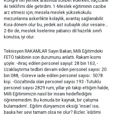
Kongre'nin yemek arasında sohbet ederken, naçizane
iki teklifimi dile getirdim. 1-Meslek eğitiminin cazibe
arz etmesi için, mesela meslek yüksekokulu
mezunlarına askerlikte kolaylık, avantaj sağlanabilir.
Kısa dönem olur bu, yedek ast subaylık olur vesaire...
2-Bir de, meslek liselerine yabancı dil hazırlık sınıfı
konulsa, iyi olur.
Teknisyen RAKAMLAR Sayın Bakan, Milli Eğitimdeki
FETÖ takibinin son durumunu anlattı. Rakam kısmı
şöyle: -ihraç edilen personel sayışıl: 28 bin 163, -
Uzaklaştırma tedbiri devam eden personel sayısı: 20
bin 088, -Göreve iade edilen personel sayısı : 5078
kişi. -Gözaltında olan personel sayısı 193 -Tutuklu
personel sayısı 2829 rum, yıllar yılı takip ettiğim halde,
Milli Eğitimimizin nasıl bir insanı hedeflediğini
öğrenemedim. Bu konuda bir kaynak, bir çalışma
bulamadım!.. Eğitim dünyamızın eksiği 'insan' ise,
başka her şeyi tamam olsa ne olur? Bizler, 'eğitimi