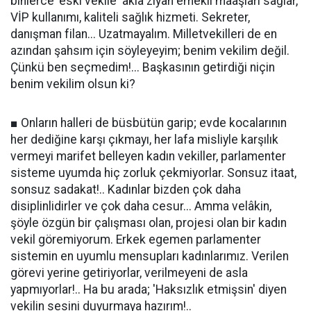
binlerce 'eski vekile' akla ziyan emekli maaşları sağlar,
VİP kullanımı, kaliteli sağlık hizmeti. Sekreter,
danışman filan... Uzatmayalım. Milletvekilleri de en
azından şahsım için söyleyeyim; benim vekilim değil.
Çünkü ben seçmedim!... Başkasının getirdiği niçin
benim vekilim olsun ki?
■ Onların halleri de büsbütün garip; evde kocalarının
her dediğine karşı çıkmayı, her lafa misliyle karşılık
vermeyi marifet belleyen kadın vekiller, parlamenter
sisteme uyumda hiç zorluk çekmiyorlar. Sonsuz itaat,
sonsuz sadakat!.. Kadınlar bizden çok daha
disiplinlidirler ve çok daha cesur... Amma velâkin,
şöyle özgün bir çalışması olan, projesi olan bir kadın
vekil göremiyorum. Erkek egemen parlamenter
sistemin en uyumlu mensupları kadınlarımız. Verilen
görevi yerine getiriyorlar, verilmeyeni de asla
yapmıyorlar!.. Ha bu arada; 'Haksızlık etmişsin' diyen
vekilin sesini duyurmaya hazırım!..