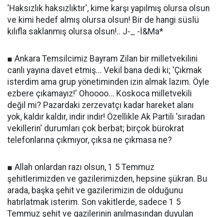
'Haksızlık haksızlıktır', kime karşı yapılmış olursa olsun
ve kimi hedef almış olursa olsun! Bir de hangi süslü
kılıfla saklanmış olursa olsun!.. J-_ -İ&Ma*
■ Ankara Temsilcimiz Bayram Zilan bir milletvekilini
canlı yayına davet etmiş... Vekil bana dedi ki; 'Çıkmak
isterdim ama grup yönetiminden izin almak lazım. Öyle
ezbere çıkamayız!' Ohoooo... Koskoca milletvekili
değil mi? Pazardaki zerzevatçı kadar hareket alanı
yok, kaldır kaldır, indir indir! Özellikle Ak Partili 'sıradan
vekillerin' durumları çok berbat; birçok bürokrat
telefonlarına çıkmıyor, çıksa ne çıkmasa ne?
■ Allah onlardan razı olsun, 1 5 Temmuz
şehitlerimizden ve gazilerimizden, hepsine şükran. Bu
arada, başka şehit ve gazilerimizin de olduğunu
hatırlatmak isterim. Son vakitlerde, sadece 1 5
Temmuz şehit ve gazilerinin anılmasından duyulan