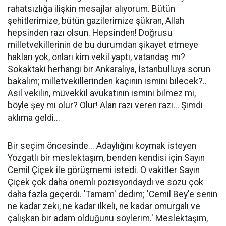
rahatsızlığa ilişkin mesajlar alıyorum. Bütün
şehitlerimize, bütün gazilerimize şükran, Allah
hepsinden razı olsun. Hepsinden! Doğrusu
milletvekillerinin de bu durumdan şikayet etmeye
hakları yok, onları kim vekil yaptı, vatandaş mı?
Sokaktaki herhangi bir Ankaralıya, İstanbulluya sorun
bakalım; milletvekillerinden kaçının ismini bilecek?..
Asil vekilin, müvekkil avukatının ismini bilmez mi,
böyle şey mi olur? Olur! Alan razı veren razı... Şimdi
aklıma geldi...
Bir seçim öncesinde... Adaylığını koymak isteyen
Yozgatlı bir meslektaşım, benden kendisi için Sayın
Cemil Çiçek ile görüşmemi istedi. O vakitler Sayın
Çiçek çok daha önemli pozisyondaydı ve sözü çok
daha fazla geçerdi. 'Tamam' dedim; 'Cemil Bey'e senin
ne kadar zeki, ne kadar ilkeli, ne kadar omurgalı ve
çalışkan bir adam olduğunu söylerim.' Meslektaşım,