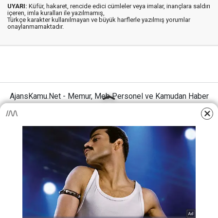
UYARI:
Küfür, hakaret, rencide edici cümleler veya imalar, inançlara saldırı
içeren, imla kuralları ile yazılmamış,
Türkçe karakter kullanılmayan ve büyük harflerle yazılmış yorumlar
onaylanmamaktadır.
AjansKamu.Net - Memur, Meb Personel ve Kamudan Haber
Sitesi © 2025
Anasayfa
Künye
İletişim
Gizlilik İlkeleri
Sitene Ekle
MEB Personel – Öğretmen Haberleri
Haber Portalı Yazılımı