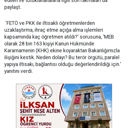
edilen ve tutuklananalarla ilgili son rakmaları da
paylaşt.
'FETÖ ve PKK ile iltisaklı öğretmenlerden
uzaklaştırma, ihraç etme açığa alma işlemleri
kapsamında kaç öğretmen atıldı?' sorusuna, 'MEB
olarak 28 bin 163 kişiyi Kanun Hükmünde
Kararnamenin (KHK) ekine koyaraktan Bakanlığımızla
ilişiğini kestik. Neden dolayı? Bu terör örgütü, paralel
yapıya iltisakı, bağlantısı olduğu değerlendirildiği için.'
yanıtını verdi.