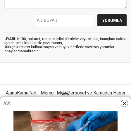
UYARI:
Küfür, hakaret, rencide edici cümleler veya imalar, inançlara saldırı
içeren, imla kuralları ile yazılmamış,
Türkçe karakter kullanılmayan ve büyük harflerle yazılmış yorumlar
onaylanmamaktadır.
AjansKamu.Net - Memur, Meb Personel ve Kamudan Haber
Sitesi © 2025
Anasayfa
Künye
İletişim
Gizlilik İlkeleri
Sitene Ekle
MEB Personel – Öğretmen Haberleri