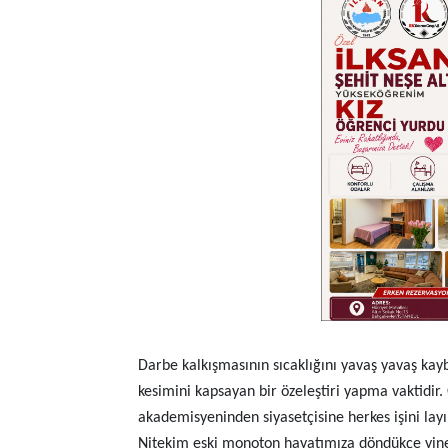
Darbe kalkışmasının sıcaklığını yavaş yavaş ka
kesimini kapsayan bir özeleştiri yapma vaktidi
akademisyeninden siyasetçisine herkes işini la
Nitekim eski monoton hayatımıza döndükçe yin