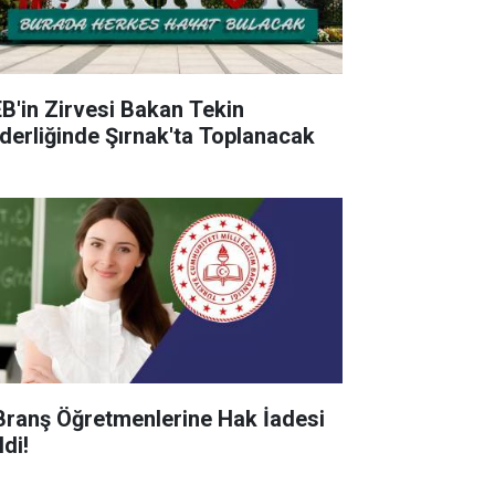
B'in Zirvesi Bakan Tekin
derliğinde Şırnak'ta Toplanacak
Branş Öğretmenlerine Hak İadesi
di!