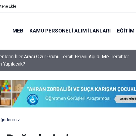
itene Ekle
MEB
KAMU PERSONELI ALIM İLANLARI
EĞITIM
S Raporu Açıklandı: Liselerde Doluluk %76'yı Aştı, Aslan Payı A
ek Liselerinin!
eğerlerimiz