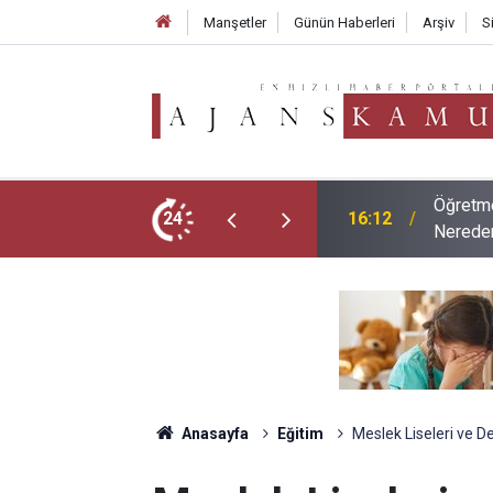
Manşetler
Günün Haberleri
Arşiv
S
ubu Tercih Ekranı Açıldı Mı? Tercihler
2026 LG
24
09:02
ve Mesl
Anasayfa
Eğitim
Meslek Liseleri ve D