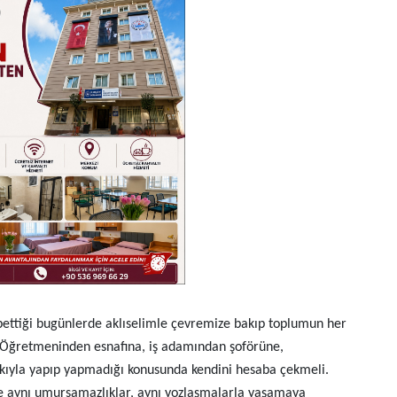
ybettiği bugünlerde aklıselimle çevremize bakıp toplumun her
r. Öğretmeninden esnafına, iş adamından şoförüne,
yıkıyla yapıp yapmadığı konusunda kendini hesaba çekmeli.
e aynı umursamazlıklar, aynı yozlaşmalarla yaşamaya