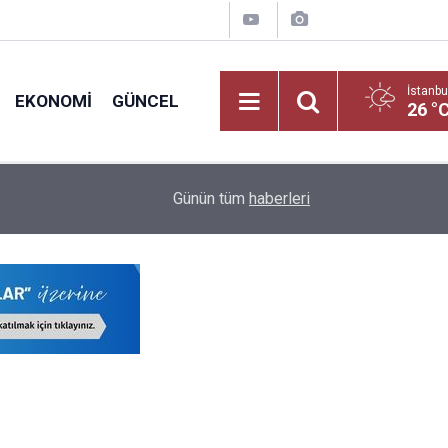
İstanbu
EKONOMI
GÜNCEL
26 °
nadolu
23:41
MEB'in Zirvesi Bakan Tekin Önderliğinde Şırnak
Günün tüm
haberleri