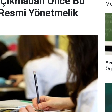
e Çıkmadan Önce Bu
M
! Resmi Yönetmelik
Ye
Öğ