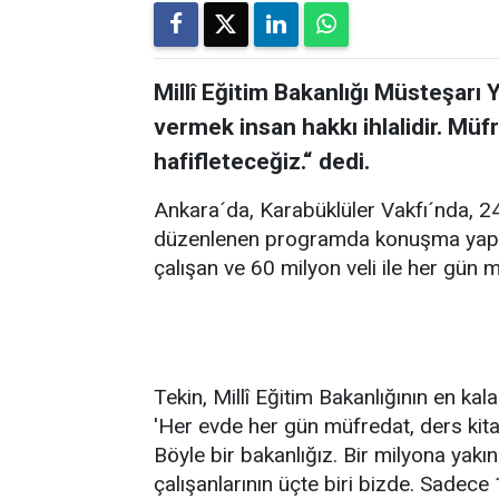
Millî Eğitim Bakanlığı Müsteşarı 
vermek insan hakkı ihlalidir. Müf
hafifleteceğiz.“ dedi.
Ankara´da, Karabüklüler Vakfı´nda, 2
düzenlenen programda konuşma yapan 
çalışan ve 60 milyon veli ile her gün m
Tekin, Millî Eğitim Bakanlığının en kal
'Her evde her gün müfredat, ders kita
Böyle bir bakanlığız. Bir milyona yak
çalışanlarının üçte biri bizde. Sadec