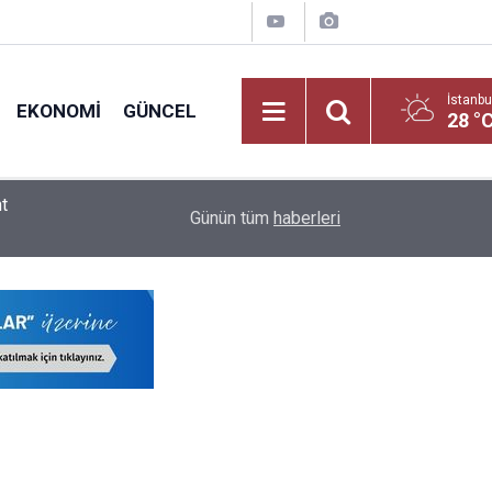
İstanbu
EKONOMI
GÜNCEL
28 °
nt
Öğretmenlerin İller Arası Özür Grubu Tercih Ekran
16:12
Günün tüm
haberleri
Nereden Yapılacak?