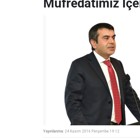
Müfredatımız İçer
Yayınlanma:
24 Kasım 2016 Perşembe 19:12