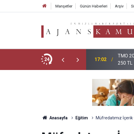
Manşetler
Günün Haberleri
Arşiv
S
TMO 202
menlik Başvurusu Nasıl Yapılır?
24
17:02
250 TL
Anasayfa
Eğitim
Müfredatımız İçerik 