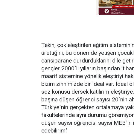
Tekin, çok eleştirilen eğitim sistemin
ürettiğini, bu dönemde yetişen çocu
cansiparane durdurduklarını dile getir
gençler 2000´li yılların başından itib
maarif sistemine yönelik eleştiriyi ha
bizim zihnimizde bir ideal var. İdeal
söz konusu dersek katılırım eleştiri
başına düşen öğrenci sayısı 20´nin al
Türkiye´nin gerçekten ortalamaya yak
fakültelerinde aynı durumu göremiyoru
düşen sayısı öğrencisi sayısı MEB´in ik
edebilirim.'