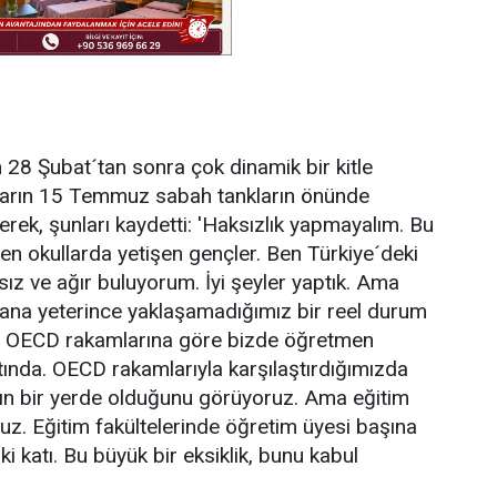
in 28 Şubat´tan sonra çok dinamik bir kitle
kların 15 Temmuz sabah tankların önünde
erek, şunları kaydetti: 'Haksızlık yapmayalım. Bu
aren okullarda yetişen gençler. Ben Türkiye´deki
ksız ve ağır buluyorum. İyi şeyler yaptık. Ama
 olana yeterince yaklaşamadığımız bir reel durum
ye. OECD rakamlarına göre bizde öğretmen
tında. OECD rakamlarıyla karşılaştırdığımızda
ın bir yerde olduğunu görüyoruz. Ama eğitim
z. Eğitim fakültelerinde öğretim üyesi başına
i katı. Bu büyük bir eksiklik, bunu kabul