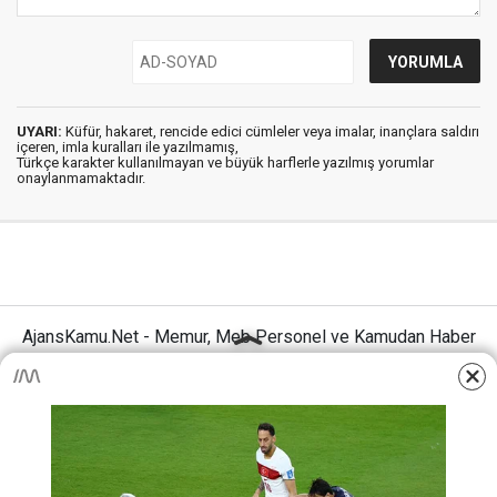
UYARI:
Küfür, hakaret, rencide edici cümleler veya imalar, inançlara saldırı
içeren, imla kuralları ile yazılmamış,
Türkçe karakter kullanılmayan ve büyük harflerle yazılmış yorumlar
onaylanmamaktadır.
AjansKamu.Net - Memur, Meb Personel ve Kamudan Haber
Sitesi © 2025
Anasayfa
Künye
İletişim
Gizlilik İlkeleri
Sitene Ekle
MEB Personel – Öğretmen Haberleri