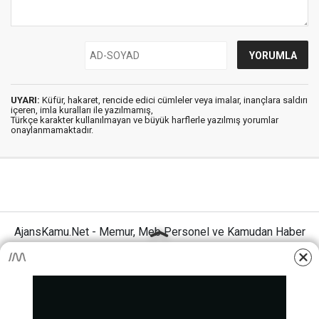
UYARI:
Küfür, hakaret, rencide edici cümleler veya imalar, inançlara saldırı
içeren, imla kuralları ile yazılmamış,
Türkçe karakter kullanılmayan ve büyük harflerle yazılmış yorumlar
onaylanmamaktadır.
AjansKamu.Net - Memur, Meb Personel ve Kamudan Haber
Sitesi © 2025
Anasayfa
Künye
İletişim
Gizlilik İlkeleri
Sitene Ekle
MEB Personel – Öğretmen Haberleri