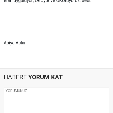
emri uyguluyor; OKUyor ve OKUtuyoruz.”dedi.
Asiye Aslan
HABERE
YORUM KAT