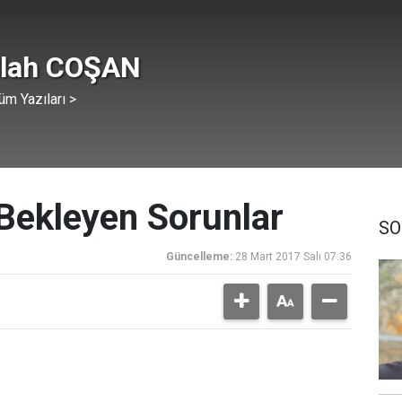
llah COŞAN
üm Yazıları >
Bekleyen Sorunlar
SO
Güncelleme:
28 Mart 2017 Salı 07:36