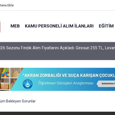
itene Ekle
MEB
KAMU PERSONELI ALIM İLANLARI
EĞITIM
6 Sezonu Fındık Alım Fiyatlarını Açıkladı: Giresun 255 TL, Levan
nlerin İller Arası Özür Grubu Tercih Ekranı Açıldı Mı? Tercihler
 Yapılacak?
üm Bekleyen Sorunlar