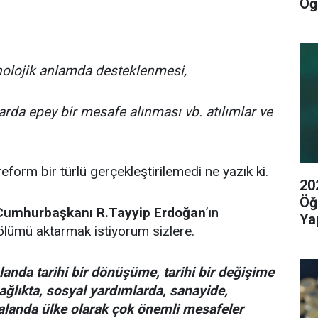
Öğ
eknolojik anlamda desteklenmesi,
rda epey bir mesafe alınması vb. atılımlar ve
eform bir türlü gerçekleştirilemedi ne yazık ki.
20
Öğ
Cumhurbaşkanı R.Tayyip Erdoğan
’ın
Yap
ölümü aktarmak istiyorum sizlere.
alanda tarihi bir dönüşüme, tarihi bir değişime
sağlıkta, sosyal yardımlarda, sanayide,
 alanda ülke olarak çok önemli mesafeler