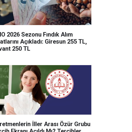
O 2026 Sezonu Fındık Alım
yatlarını Açıkladı: Giresun 255 TL,
vant 250 TL
retmenlerin İller Arası Özür Grubu
rcih Ekranı Açıldı Mı? Tercihler