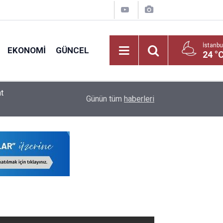
İstanbu
EKONOMI
GÜNCEL
24 °
t
2026 LGS Raporu Açıklandı: Liselerde Doluluk %
09:02
Günün tüm
haberleri
ve Meslek Liselerinin!