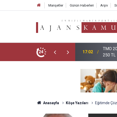
Manşetler
Günün Haberleri
Arşiv
S
TMO 202
17:02
250 TL
Öğretme
24
16:12
Nereden
Anasayfa
Köşe Yazıları
Eğitimde Çöz