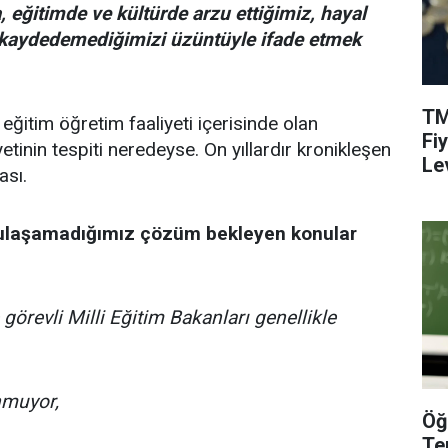
, eğitimde ve kültürde arzu ettiğimiz, hayal
i kaydedemediğimizi üzüntüyle ifade etmek
TM
ğitim öğretim faaliyeti içerisinde olan
Fi
etinin tespiti neredeyse. On yıllardır kronikleşen
Le
ası.
a ulaşamadığımız çözüm bekleyen konular
 görevli Milli Eğitim Bakanları genellikle
unmuyor,
Öğ
Te