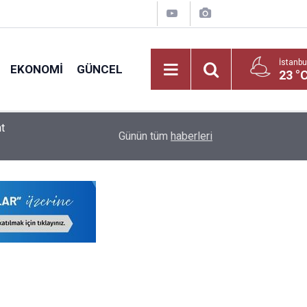
İstanbu
EKONOMI
GÜNCEL
23 °
2026 LGS Raporu Açıklandı: Liselerde Doluluk %
09:02
Günün tüm
haberleri
ve Meslek Liselerinin!