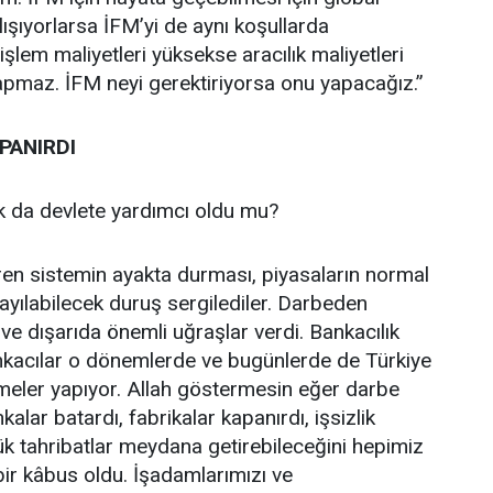
ışıyorlarsa İFM’yi de aynı koşullarda
işlem maliyetleri yüksekse aracılık maliyetleri
pmaz. İFM neyi gerektiriyorsa onu yapacağız.”
PANIRDI
rak da devlete yardımcı oldu mu?
aren sistemin ayakta durması, piyasaların normal
sayılabilecek duruş sergilediler. Darbeden
ve dışarıda önemli uğraşlar verdi. Bankacılık
nkacılar o dönemlerde ve bugünlerde de Türkiye
meler yapıyor. Allah göstermesin eğer darbe
alar batardı, fabrikalar kapanırdı, işsizlik
k tahribatlar meydana getirebileceğini hepimiz
bir kâbus oldu. İşadamlarımızı ve