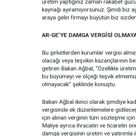
üretim yaptığınız zaman rakabet gücün
kaynağı ayıramıyorsunuz. Şimdi biz ayn
araya gelin firmayı büyütün biz sizden
AR-GE’YE DAMGA VERGİSİ OLMAY
Bu şirketlerden kurumlar vergisi almaya
olacağı veya teşvikin kazançlarının bell
getiren Bakan Ağbal, “Özellikle üreti
bu büyümeyi ve ölçeği teşvik etmemiz 
olmayacak” şeklinde konuştu.
Bakan Ağbal ikinci olarak şimdiye ka
vergisinde ek düzenlemelere gidilece
için alınan verginin tüm sözleşme için
Maliye ayrıca ihracatın ve ticaretin ö
damga vergisinin üretim ve yatırımla il