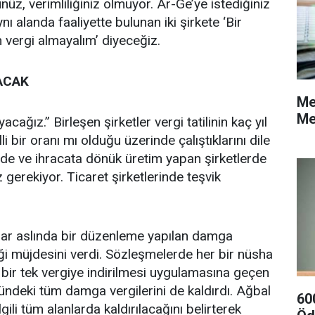
üz, verimliliğiniz olmuyor. Ar-Ge’ye istediğiniz
ı alanda faaliyette bulunan iki şirkete ‘Bir
 vergi almayalım’ diyeceğiz.
ACAK
Me
Me
cağız.” Birleşen şirketler vergi tatilinin kaç yıl
i bir oranı mı olduğu üzerinde çalıştıklarını dile
mde ve ihracata dönük üretim yapan şirketlerde
gerekiyor. Ticaret şirketlerinde teşvik
dar aslında bir düzenleme yapılan damga
ği müjdesini verdi. Sözleşmelerde her bir nüsha
 bir tek vergiye indirilmesi uygulamasına geçen
nündeki tüm damga vergilerini de kaldırdı. Ağbal
60
gili tüm alanlarda kaldırılacağını belirterek