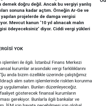
Öd
 demek doğru değil. Ancak bu vergiyi yanlış
pıları sonuna kadar açtım. Örneğin Ar-Ge ve
e yapılan projelerde de damga vergisi
lıyor. Mevcut kanun ‘10 yıl alınacak malın
si ödeyeceksiniz’ diyor. Ciddi vergi yükleri
RGİSİ YOK
işlemleri ile ilgili. İstanbul Finans Merkezi
nsal kurumlar arasındaki vergi farklılıklarını
 “Şu anda bizim özellikle üzerinde çalıştığımız
ldıraçlı alım satım işlemlerinde riskten korunma
gi uygulamaları. Bunları düzenleyeceğiz.
 faaliyet gösterecek finansal kurumların
ması gerekiyor. Bunlarla ilgili bankalar ve
im. İFM için hayata geçebilmesi için global