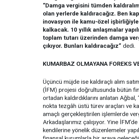
“Damga vergisini tümden kaldıralım
olan yerlerde kaldıracağız. Ben ka
inovasyon ile kamu-özel işbirliğiyl
kalkacak. 10 yıllık anlaşmalar yapı
toplam tutarı üzerinden damga vergi
çıkıyor. Bunları kaldıracağız”
dedi.
KUMARBAZ OLMAYANA FOREKS VE
Üçüncü müjde ise kaldıraçlı alım satım 
(İFM) projesi doğrultusunda bütün fina
ortadan kaldırdıklarını anlatan Ağbal,
nokta tezgâh üstü türev araçları ve ka
amaçlı gerçekleştirilen işlemlerde ver
Arkadaşlarımız çalışıyor. Yine İFM’de
kendilerine yönelik düzenlemeler yapıl
finansal kurumlarla bir araya geleceğ