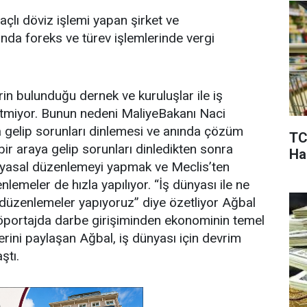
çlı döviz işlemi yapan şirket ve
nda foreks ve türev işlemlerinde vergi
rin bulunduğu dernek ve kuruluşlar ile iş
 etmiyor. Bunun nedeni MaliyeBakanı Naci
aya gelip sorunları dinlemesi ve anında çözüm
TC
bir araya gelip sorunları dinledikten sonra
Ha
yasal düzenlemeyi yapmak ve Meclis’ten
lemeler de hızla yapılıyor. “İş dünyası ile ne
 düzenlemeler yapıyoruz” diye özetliyor Ağbal
öportajda darbe girişiminden ekonominin temel
lerini paylaşan Ağbal, iş dünyası için devrim
ştı.