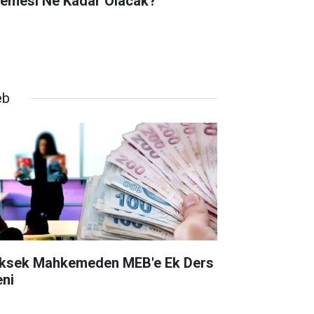
emesi Ne Kadar Olacak?
eb
ksek Mahkemeden MEB'e Ek Ders
eni