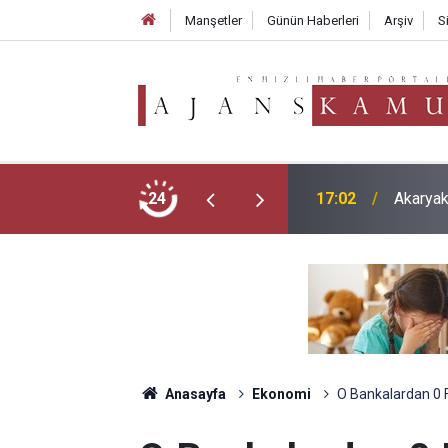
Manşetler
Günün Haberleri
Arşiv
S
 Kötü Haber
24
15:58
Motorin
Anasayfa
Ekonomi
O Bankalardan 0 Fa