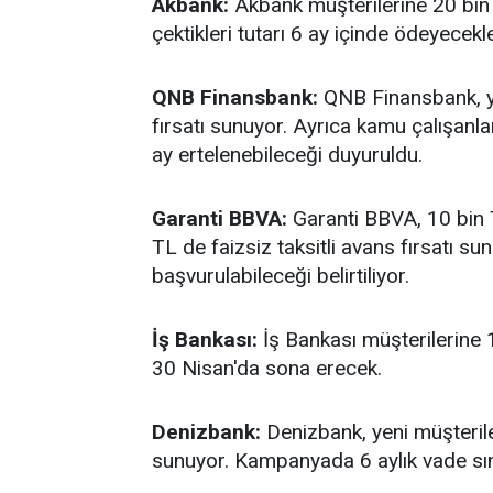
Akbank:
Akbank müşterilerine 20 bin 
çektikleri tutarı 6 ay içinde ödeyecekle
QNB Finansbank:
QNB Finansbank, ye
fırsatı sunuyor. Ayrıca kamu çalışan
ay ertelenebileceği duyuruldu.
Garanti BBVA:
Garanti BBVA, 10 bin TL
TL de faizsiz taksitli avans fırsatı s
başvurulabileceği belirtiliyor.
İş Bankası:
İş Bankası müşterilerine 
30 Nisan'da sona erecek.
Denizbank:
Denizbank, yeni müşteriler
sunuyor. Kampanyada 6 aylık vade sın