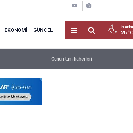
İstanbu
EKONOMI
GÜNCEL
26 °
09:01
İlkokul ve Ortaokullarda Nakil Dönemi Başladı: Ve
Günün tüm
haberleri