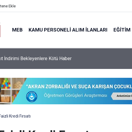
itene Ekle
MEB
KAMU PERSONELI ALIM İLANLARI
EĞITIM
e İndirim Gelecek, İndirim Tutarları Açıklandı
izli Kredi Fırsatı