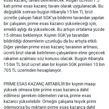
esas kazanç tavanı belirlenecek. Asgari ücretin 7.5
katı prime esas kazanç tavanı olarak uygulanacak. Bu
değişiklik sonrası bugün itibarıyla 15 bin TL brüt
ücretle çalışan fakat SGK'ya bildirimi tavandan yapılan
bir çalışanın, prime esas kazancı yükseleceği için,
emekli aylığı da yükselecek. Bu artışın ortalama yüzde
15 olması bekleniyor. Kişinin SGK'ya tavandan
bildirildiği dönemlerin uzunluğu da bu artışta etkili.
Diğer yandan prime esas kazanç tavanının artması,
ücreti brüt olarak belirlenen çalışanların eline geçecek
rakamın azalması söz konusu olacak. Bugün itibarıyla
15 bin TL brüt ücret alan bir kişinin SGK primleri 10 bin
705 TL üzerinden hesaplanıyor.
PRİME ESAS KAZANÇ ARTABİLİR Bir kişinin maaşı
yüksek olmasa bile prime esas kazanca dahil
edilmesi gereken ödemeleri varsa, prime esas
kazancı yükselebilir. Örneğin çalışana teşvik primi
ödeniyorsa bu miktarın prime esas kazanca dahil