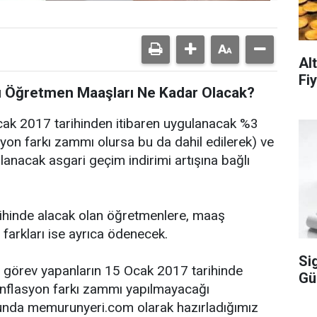
Al
Fiy
ı Öğretmen Maaşları Ne Kadar Olacak?
Ocak 2017 tarihinden itibaren uygulanacak %3
on farkı zammı olursa bu da dahil edilerek) ve
anacak asgari geçim indirimi artışına bağlı
rihinde alacak olan öğretmenlere, maaş
arkları ise ayrıca ödenecek.
Si
görev yapanların 15 Ocak 2017 tarihinde
Gü
(enflasyon farkı zammı yapılmayacağı
sunda memurunyeri.com olarak hazırladığımız