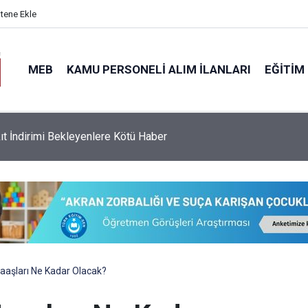
itene Ekle
MEB
KAMU PERSONELI ALIM İLANLARI
EĞITIM
e İndirim Gelecek, İndirim Tutarları Açıklandı
aşları Ne Kadar Olacak?