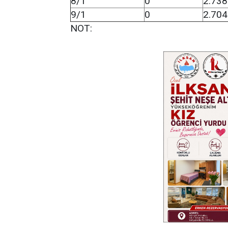
8/1
0
2.738
9/1
0
2.704
NOT: