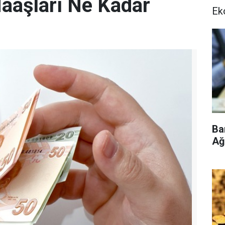
aaşları Ne Kadar
Ek
Ba
Ağ