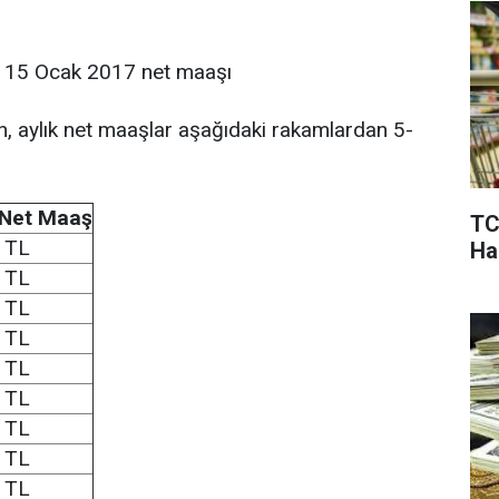
) 15 Ocak 2017 net maaşı
n, aylık net maaşlar aşağıdaki rakamlardan 5-
 Net Maaş
TC
 TL
Ha
 TL
 TL
 TL
 TL
 TL
 TL
 TL
 TL