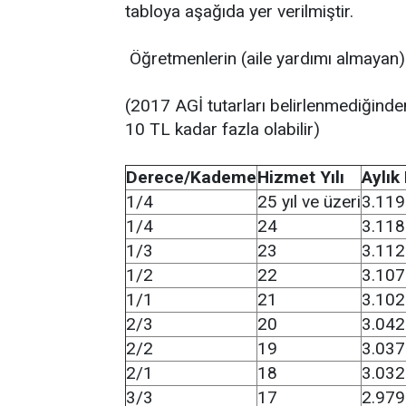
tabloya aşağıda yer verilmiştir.
Öğretmenlerin (aile yardımı almayan
(2017 AGİ tutarları belirlenmediğinde
10 TL kadar fazla olabilir)
Derece/Kademe
Hizmet Yılı
Aylık
1/4
25 yıl ve üzeri
3.119
1/4
24
3.118
1/3
23
3.112
1/2
22
3.107
1/1
21
3.102
2/3
20
3.042
2/2
19
3.037
2/1
18
3.032
3/3
17
2.979