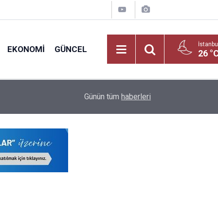
İstanbu
EKONOMI
GÜNCEL
26 °
09:01
İlkokul ve Ortaokullarda Nakil Dönemi Başladı: Ve
Günün tüm
haberleri