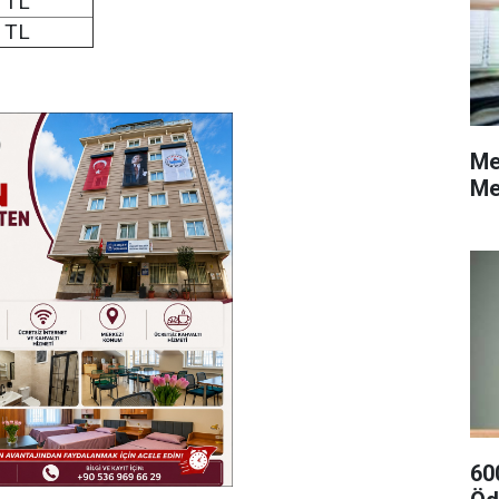
 TL
 TL
Me
Me
60