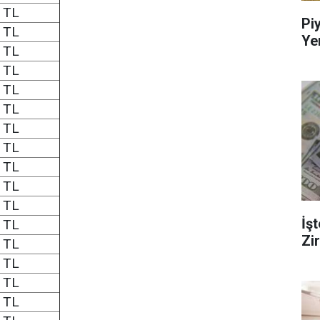
 TL
Pi
 TL
Ye
 TL
 TL
 TL
 TL
 TL
 TL
 TL
 TL
 TL
İş
 TL
Zi
 TL
 TL
 TL
 TL