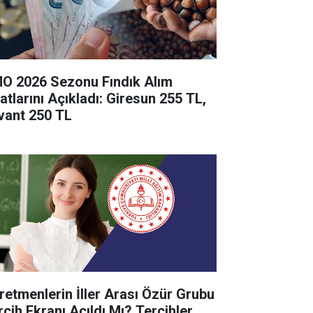
O 2026 Sezonu Fındık Alım
yatlarını Açıkladı: Giresun 255 TL,
vant 250 TL
retmenlerin İller Arası Özür Grubu
rcih Ekranı Açıldı Mı? Tercihler