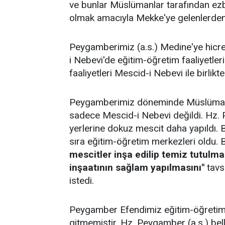
ve bunlar Müslümanlar tarafından ez
olmak amacıyla Mekke'ye gelenlerden 
Peygamberimiz (a.s.) Medine'ye hicre
i Nebevi'de
eğitim-öğretim faaliyetle
faaliyetleri Mescid-i Nebevi ile birlik
Peygamberimiz döneminde Müslüman
sadece Mescid-i Nebevi değildi. Hz. P
yerlerine dokuz mescit daha yapıldı. 
sıra eğitim-öğretim merkezleri oldu
mescitler inşa edilip temiz tutulma
inşaatının sağlam yapılmasını"
tavs
istedi.
Peygamber Efendimiz eğitim-öğretim f
gitmemiştir. Hz. Peygamber (a.s.) bel