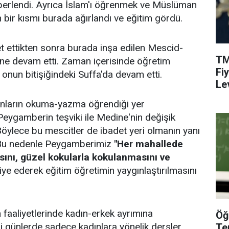
berlendi. Ayrıca İslam'ı öğrenmek ve Müslüman
bir kısmı burada ağırlandı ve eğitim gördü.
t ettikten sonra burada inşa edilen Mescid-
TM
rine devam etti. Zaman içerisinde öğretim
Fi
te onun bitişiğindeki Suffa'da devam etti.
Le
ların okuma-yazma öğrendiği yer
eygamberin teşviki ile Medine'nin değişik
Böylece bu mescitler de ibadet yeri olmanın yanı
. Bu nedenle Peygamberimiz
"Her mahallede
sını, güzel kokularla kokulanmasını ve
iye ederek eğitim öğretimin yaygınlaştırılmasını
aaliyetlerinde kadın-erkek ayrımına
Öğ
li günlerde sadece kadınlara yönelik dersler
Te