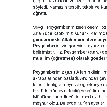
çağırdı. Kızmadan ve azarlamadan n
söyledi. Namazın tesbih, tekbir ve Ku
öğretti.
Sevgili Peygamberimizinen
önemli öze
Zira Yüce Rabb'imiz Kur'an-ı Kerim'd
göndermekle Allah müminlere büyük 
Peygamberimizin görevinin aynı zaman
belirtmiştir. Hz. Peygamber (s.a.v.) d
muallim (öğretmen) olarak gönderm
Peygamberimiz (a.s.) Allah'ın dinini 
akrabalarından başladı. Ardından çevr
İslam'ı tebliğ etmeye ve öğretmeye de
Hz. Erkam'ın evini tebliğ ve eğitim faal
Müslümanların ilk eğitim merkezi hali
meşhur oldu. Bu evde Kur'an ayetleri o