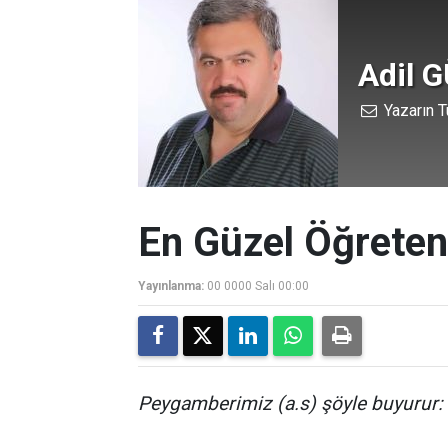
Adil 
Yazarın T
En Güzel Öğrete
Yayınlanma:
00 0000 Salı 00:00
Peygamberimiz (a.s) şöyle buyurur: