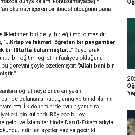
amazda dünya kelamı konuşulmayacağını
Öğ
r'an okumayı içeren bir ibadet olduğunu bana
lliklerinden biri de iyi bir eğitimci olmasıdır.
e,
"...Kitap ve hikmeti öğreten bir peygamber
bir lütufta bulunmuştur..."
Buyurarak
da bir eğitim-öğretim faaliyeti olduğunu
e bu görevini şöyle özetlemiştir:
"Allah beni bir
iştir."
20
Öğ
insanlara öğretmeye önce en yakın
Yap
esinde bulunan arkadaşlarına ve tanıdıklarına
vam etti. İlk dönemlerde evinin yanı sıra
iyetleri için kullandı. Böylece bu ev,
ne geldi ve İslam tarihinde Daru'l-Erkam adıyla
kundu, indirilen ayetler yazıya geçirildi