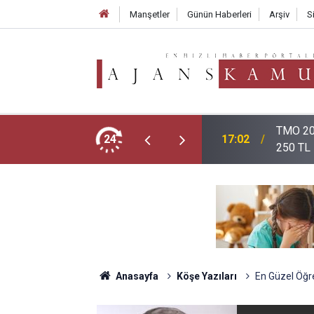
Manşetler
Günün Haberleri
Arşiv
S
atlarını Açıkladı: Giresun 255 TL, Levant
Öğretme
24
16:12
Nereden
Anasayfa
Köşe Yazıları
En Güzel Öğ