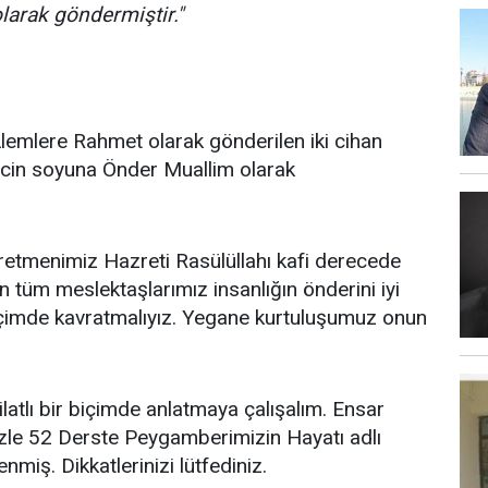
larak göndermiştir."
emlere Rahmet olarak gönderilen iki cihan
e cin soyuna Önder Muallim olarak
retmenimiz Hazreti Rasülüllahı kafi derecede
n tüm meslektaşlarımız insanlığın önderini iyi
biçimde kavratmalıyız. Yegane kurtuluşumuz onun
ilatlı bir biçimde anlatmaya çalışalım. Ensar
izle 52 Derste Peygamberimizin Hayatı adlı
nmiş. Dikkatlerinizi lütfediniz.