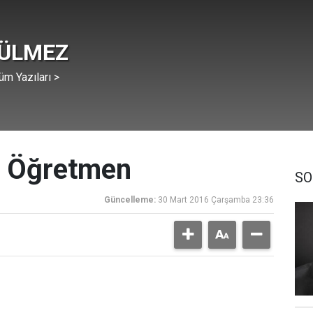
GÜLMEZ
üm Yazıları >
n Öğretmen
SO
Güncelleme:
30 Mart 2016 Çarşamba 23:36