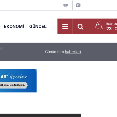
İstanbu
EKONOMI
GÜNCEL
23 °
2026 LGS Raporu Açıklandı: Liselerde Doluluk %
09:02
Günün tüm
haberleri
ve Meslek Liselerinin!