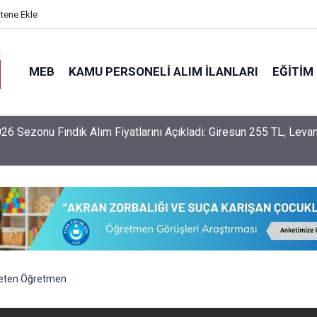
itene Ekle
MEB
KAMU PERSONELI ALIM İLANLARI
EĞITIM
nlerin İller Arası Özür Grubu Tercih Ekranı Açıldı Mı? Tercihler
 Yapılacak?
reten Öğretmen