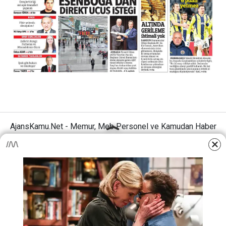
AjansKamu.Net - Memur, Meb Personel ve Kamudan Haber
Sitesi © 2025
Anasayfa
Künye
İletişim
Gizlilik İlkeleri
Sitene Ekle
MEB Personel – Öğretmen Haberleri