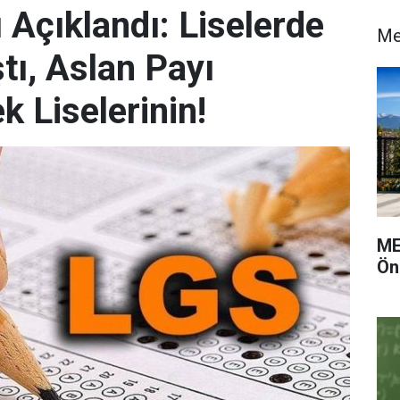
Açıklandı: Liselerde
M
tı, Aslan Payı
 Liselerinin!
ME
Ön