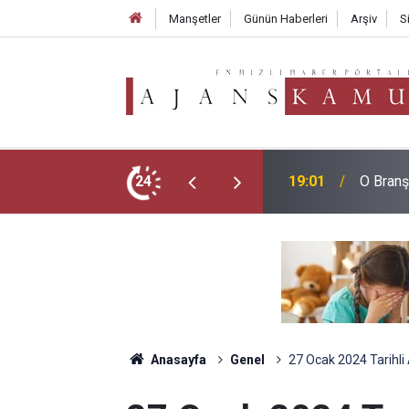
Manşetler
Günün Haberleri
Arşiv
S
LGS Zir
esi Geldi!
24
18:02
Aldı
Anasayfa
Genel
27 Ocak 2024 Tarihli