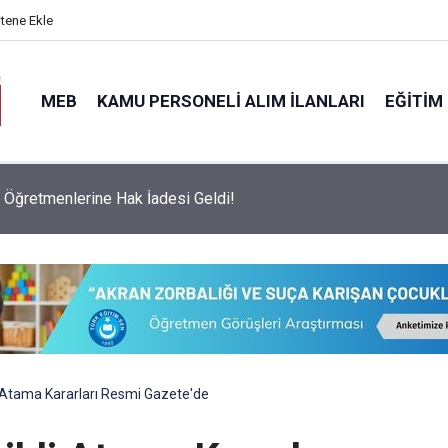
itene Ekle
MEB
KAMU PERSONELI ALIM İLANLARI
EĞITIM
vesinde Dikkat Çeken Değişim: Sadece İki Okul Tam Puanla Öğre
 Atama Kararları Resmi Gazete'de