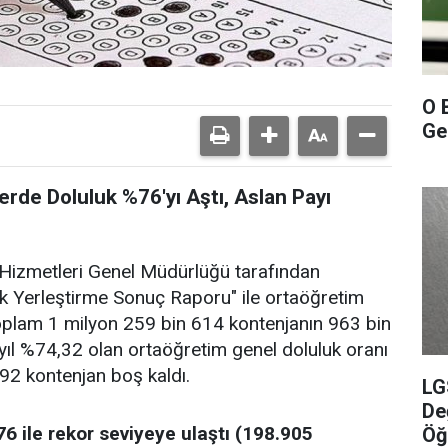
O 
Gel
erde Doluluk %76'yı Aştı, Aslan Payı
Hizmetleri Genel Müdürlüğü tarafından
 Yerleştirme Sonuç Raporu" ile ortaöğretim
oplam 1 milyon 259 bin 614 kontenjanın 963 bin
yıl %74,32 olan ortaöğretim genel doluluk oranı
292 kontenjan boş kaldı.
LG
De
76 ile rekor seviyeye ulaştı (198.905
Öğ