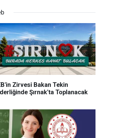
eb
B'in Zirvesi Bakan Tekin
derliğinde Şırnak'ta Toplanacak