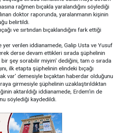
masına rağmen bıçakla yaralandığını söylediği
alınan doktor raporunda, yaralanmanın kişinin
u belirtildi.
çağı ve sırtından bıçaklandığını fark ettiği
e yer verilen iddianamede, Galip Usta ve Yusuf
rek derse devam ettikleri sırada şüphelinin
bir şey sorabilir miyim' dediğini, tam o sırada
ı, ilk etapta şüphelinin elindeki bıçağı
ıçak var' demesiyle bıçaktan haberdar olduğunu
 araya girmesiyle şüphelinin uzaklaştırıldıktan
tiğinin aktarıldığı iddianamede, Erdem'in de
u söylediği kaydedildi.