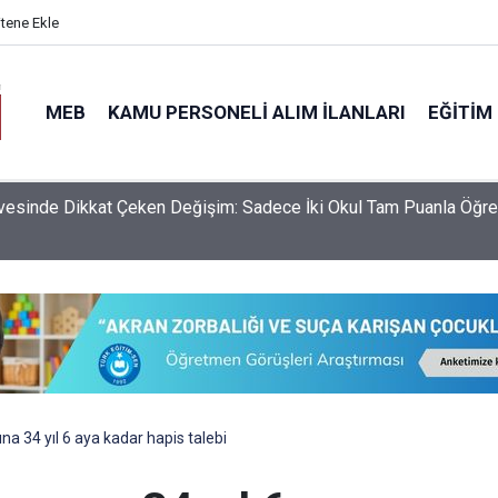
itene Ekle
MEB
KAMU PERSONELI ALIM İLANLARI
EĞITIM
S Yerleştirme Sonuçlarına Göre Türkiye'nin En İyi Liseleri Belli O
na 34 yıl 6 aya kadar hapis talebi