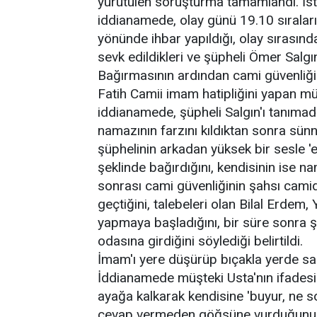
yürütülen soruşturma tamamlandı. İst
iddianamede, olay günü 19.10 sıraların
yönünde ihbar yapıldığı, olay sırasınd
sevk edildikleri ve şüpheli Ömer Salgın'ı
Bağırmasının ardından cami güvenliği
Fatih Camii imam hatipliğini yapan müş
iddianamede, şüpheli Salgın'ı tanımad
namazının farzını kıldıktan sonra sünn
şüphelinin arkadan yüksek bir sesle 
şeklinde bağırdığını, kendisinin ise n
sonrası cami güvenliğinin şahsı camid
geçtiğini, talebeleri olan Bilal Erde
yapmaya başladığını, bir süre sonra şü
odasına girdiğini söylediği belirtildi.
İmam'ı yere düşürüp bıçakla yerde sal
İddianamede müşteki Usta'nın ifadesin
ayağa kalkarak kendisine 'buyur, ne so
cevap vermeden göğsüne vurduğunu, 