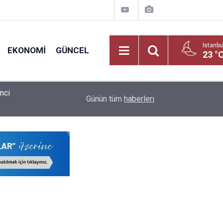
İstanbu
EKONOMI
GÜNCEL
23 °
Öğretmen ve Milli Eğitim Personeline Dijital Müj
ldu
09:02
Günün tüm
haberleri
Bürokratik Devrim!