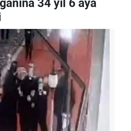
rganına 34 yıl 6 aya
i