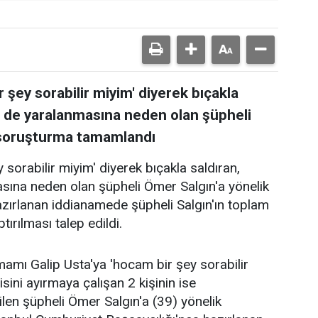
şey sorabilir miyim' diyerek bıçakla
in de yaralanmasına neden olan şüpheli
 soruşturma tamamlandı
sorabilir miyim' diyerek bıçakla saldıran,
asına neden olan şüpheli Ömer Salgın'a yönelik
zırlanan iddianamede şüpheli Salgın'ın toplam
ırılması talep edildi.
mamı Galip Usta'ya 'hocam bir şey sorabilir
isini ayırmaya çalışan 2 kişinin ise
len şüpheli Ömer Salgın'a (39) yönelik