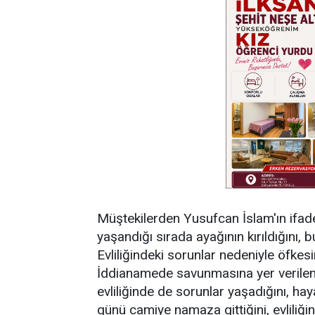
Müştekilerden Yusufcan İslam'ın ifade
yaşandığı sırada ayağının kırıldığını, b
Evliliğindeki sorunlar nedeniyle öfkesin
İddianamede savunmasına yer verilen şüp
evliliğinde de sorunlar yaşadığını, hayat
günü camiye namaza gittiğini, evliliği