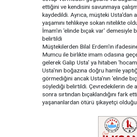
ettiğini ve kendisini savunmaya çalış
kaydedildi. Ayrıca, müşteki Usta'dan 
yaşamını tehlikeye sokan nitelikte olduğ
İmam'ın 'elinde bıçak var' demesiyle bı
belirtildi
Müştekilerden Bilal Erdem'in ifadesin
Mumcu ile birlikte imam odasına geçe
gelerek Galip Usta' ya hitaben 'hocam 
Usta'nın boğazına doğru hamle yaptığın
görmediğini ancak Usta'nın 'elinde b
söylediği belirtildi. Çevredekilerin de
sonra sırtından bıçaklandığını fark et
yaşananlardan ötürü şikayetçi olduğun