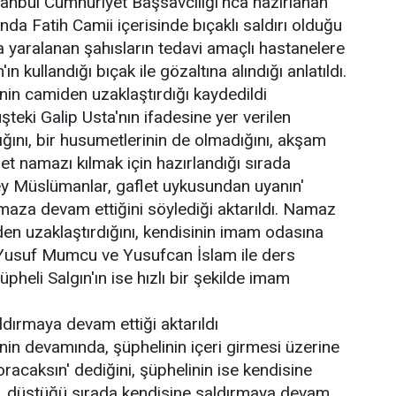
anbul Cumhuriyet Başsavcılığı'nca hazırlanan
da Fatih Camii içerisinde bıçaklı saldırı olduğu
a yaralanan şahısların tedavi amaçlı hastanelere
n kullandığı bıçak ile gözaltına alındığı anlatıldı.
nin camiden uzaklaştırdığı kaydedildi
teki Galip Usta'nın ifadesine yer verilen
ığını, bir husumetlerinin de olmadığını, akşam
et namazı kılmak için hazırlandığı sırada
'ey Müslümanlar, gaflet uykusundan uyanın'
amaza devam ettiğini söylediği aktarıldı. Namaz
en uzaklaştırdığını, kendisinin imam odasına
m, Yusuf Mumcu ve Yusufcan İslam ile ders
pheli Salgın'ın ise hızlı bir şekilde imam
dırmaya devam ettiği aktarıldı
in devamında, şüphelinin içeri girmesi üzerine
racaksın' dediğini, şüphelinin ise kendisine
düştüğü sırada kendisine saldırmaya devam