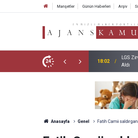
Manşetler
Günün Haberleri
Arşiv
S
ğişim: Sadece İki Okul Tam Puanla Öğrenci
24
17:05
2026 LG
Anasayfa
Genel
Fatih Camii saldırganı