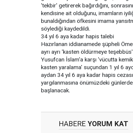
'tekbir' getirerek bağırdığını, sonrasın
kendisine ait olduğunu, imamların iyil
bunaldığından öfkesini imama yansıtmış
söylediği kaydedildi.
34 yıl 6 aya kadar hapis talebi
Hazırlanan iddianamede şüpheli Ömer S
ayrı ayrı 'kasten öldürmeye teşebbüs'
Yusufcan İslam'a karşı 'vücutta kemik
kasten yaralama' suçundan 1 yıl 6 ayd
aydan 34 yıl 6 aya kadar hapis cezasın
yargılanmasına önümüzdeki günlerde
başlanacak.
HABERE
YORUM KAT