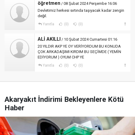
öğretmen
/ 08 Şubat 2024 Perşembe 16:06
Devletimiz herkesi sırtında taşıyacak kadar zengin
değil.
Yanıtla
(0)
(0)
ALİ AKILLI
/ 10 Şubat 2024 Cumartesi 01:16
20 YILDIR AKP YE OY VERİYORDUM BU KONUDA
ÇOK ARKADAŞIMI KIRDIM BU SEÇİMDE ( YEMİN
EDİYORUM ) OYUM CHP YE
Yanıtla
(0)
(0)
Akaryakıt İndirimi Bekleyenlere Kötü
Haber