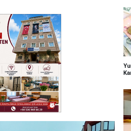
Yu
Ka