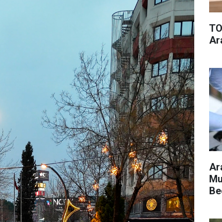
TO
Ar
Ar
Mu
Be