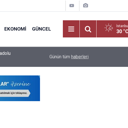
İstanbu
EKONOMI
GÜNCEL
30 °
19:01
O Branş Öğretmenlerine Hak İadesi Geldi!
Günün tüm
haberleri