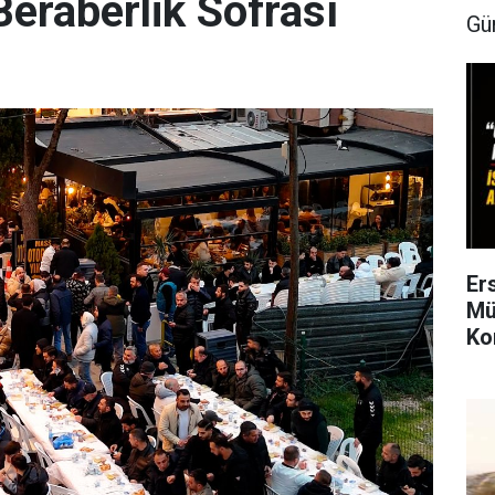
 Beraberlik Sofrası
Gü
Er
Mü
Ko