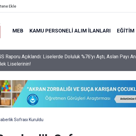
itene Ekle
MEB
KAMU PERSONELI ALIM İLANLARI
EĞITIM
Zirvesi Bakan Tekin Önderliğinde Şırnak'ta Toplanacak
eraberlik Sofrası Kuruldu