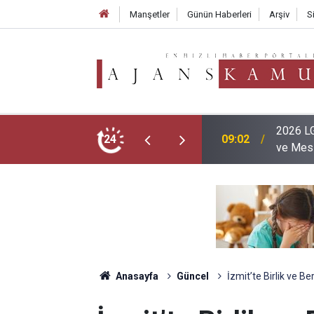
Manşetler
Günün Haberleri
Arşiv
S
lerde Doluluk %76'yı Aştı, Aslan Payı Anadolu
24
23:41
MEB'in 
Anasayfa
Güncel
İzmit’te Birlik ve B