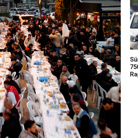
Sü
75
Ra