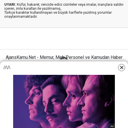
UYARI:
Küfür, hakaret, rencide edici cümleler veya imalar, inançlara saldırı
içeren, imla kuralları ile yazılmamış,
Türkçe karakter kullanılmayan ve büyük harflerle yazılmış yorumlar
onaylanmamaktadır.
AjansKamu.Net - Memur, Meb Personel ve Kamudan Haber
Sitesi © 2025
Anasayfa
Künye
İletişim
Gizlilik İlkeleri
Sitene Ekle
MEB Personel – Öğretmen Haberleri
Haber Portalı Yazılımı