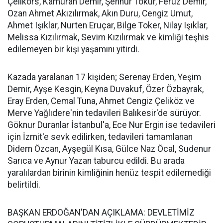
Çelikörs, Kamuran Demir, Şennur Tokur, Feruz Demir,
Ozan Ahmet Akızılırmak, Akın Duru, Cengiz Umut,
Ahmet Işıklar, Nurten Eruçar, Bilge Toker, Nilay Işıklar,
Melissa Kızılırmak, Sevim Kızılırmak ve kimliği teşhis
edilemeyen bir kişi yaşamını yitirdi.
Kazada yaralanan 17 kişiden; Serenay Erden, Yeşim
Demir, Ayşe Kesgin, Keyna Duvakuf, Özer Özbayrak,
Eray Erden, Cemal Tuna, Ahmet Cengiz Çeliköz ve
Merve Yağlıdere'nin tedavileri Balıkesir'de sürüyor.
Göknur Duranlar İstanbul'a, Ece Nur Ergin ise tedavileri
için İzmit'e sevk edilirken, tedavileri tamamlanan
Didem Özcan, Ayşegül Kısa, Gülce Naz Öcal, Sudenur
Sarıca ve Aynur Yazan taburcu edildi. Bu arada
yaralılardan birinin kimliğinin henüz tespit edilemediği
belirtildi.
BAŞKAN ERDOĞAN'DAN AÇIKLAMA: DEVLETİMİZ