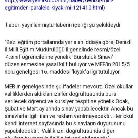
http://www.yeniakit.com.tr/haber/denizli-milli-
egitimden-paralele-kiyak-mi-121410.html
)
haberi yayınlanmıştı.Haberin içeriği şu şekildeydi
“Bazı eğitim portallarında yer alan iddiaya göre; Denizli
İl Milli Eğitim Müdürülüğü il genelinde resmi/özel
4.sınıf öğrencilerine yönelik 'Bursluluk Sınavı'
düzenlenmesine yasal kılıf buluyor ve MEB’in 2015/5
nolu genelgesi 16. maddesi 'kıyak'a ilgi tutuluyor.
MEB'in genelgesinde şu ifadeler mevcut: 'Özel okullar
valiliklerden aldıkları izinler doğrultusunda burs
verilecek öğrenci ve kursiyer tespitine yönelik Ocak,
Şubat ve Mart aylarında sınav yapabilecektir. Ancak bu
sınavlarla ilgili ilan ve reklam verilmeyecektir. Her okul
kendi internet sayfasında bu sınavların duyurusunu
yapabilecektir. Valilik izni doğrultusunda diğer