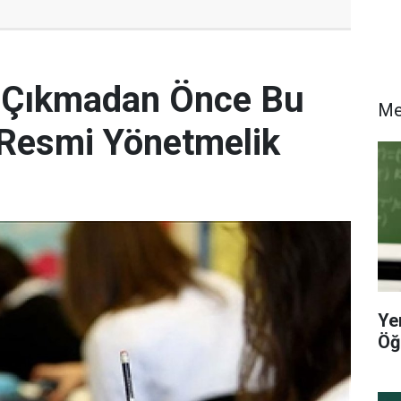
e Çıkmadan Önce Bu
M
! Resmi Yönetmelik
Ye
Öğ