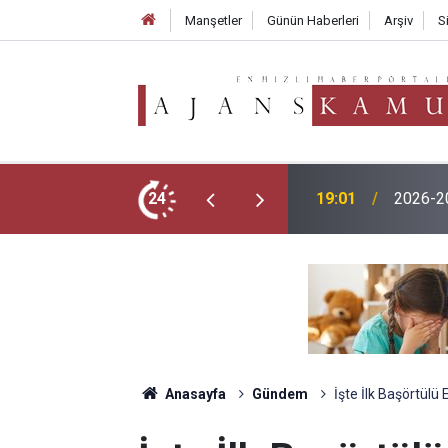
Manşetler
Günün Haberleri
Arşiv
S
TMO 202
menlik Başvurusu Nasıl Yapılır?
24
17:02
250 TL
Anasayfa
Gündem
İşte İlk Başörtülü