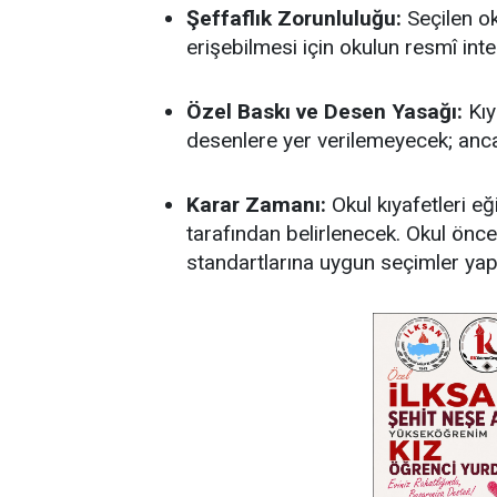
Şeffaflık Zorunluluğu:
Seçilen oku
erişebilmesi için okulun resmî int
Özel Baskı ve Desen Yasağı:
Kıya
desenlere yer verilemeyecek; anc
Karar Zamanı:
Okul kıyafetleri e
tarafından belirlenecek. Okul önces
standartlarına uygun seçimler ya