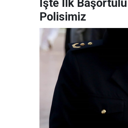
İşte İlk Başörtü
Polisimiz