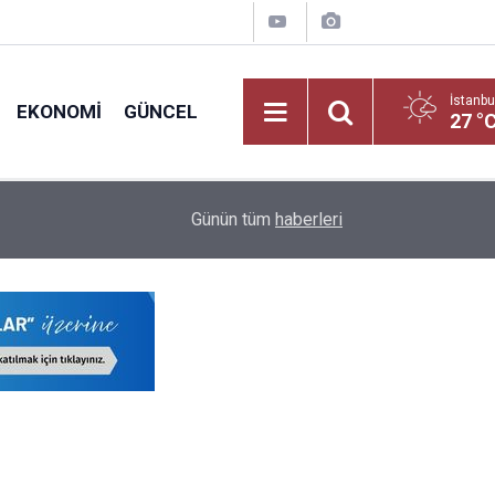
İstanbu
EKONOMI
GÜNCEL
27 °
nt
Öğretmenlerin İller Arası Özür Grubu Tercih Ekran
16:12
Günün tüm
haberleri
Nereden Yapılacak?