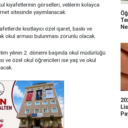
l kıyafetlerinin görselleri, velilerin kolayca
ernet sitesinde yayımlanacak.
Öğ
Te
Ne
fetlerde kısıtlayıcı özel işaret, baskı ve
ak okul arması bulunması zorunlu olacak.
ğitim yılının 2. dönemi başında okul müdürlüğü
i ve özel okul öğrencileri ise yaş ve okul
pacak.
20
Li
Pa