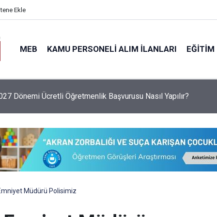
itene Ekle
MEB
KAMU PERSONELI ALIM İLANLARI
EĞITIM
6 Sezonu Fındık Alım Fiyatlarını Açıkladı: Giresun 255 TL, Leva
 Emniyet Müdürü Polisimiz