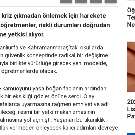
Öğ
nı kriz çıkmadan önlemek için harekete
Te
Ne
öğretmenler, riskli durumları doğrudan
e yetkisi alıyor.
Şanlıurfa ve Kahramanmaraş’taki okullarda
an güvenlik konseptinde radikal bir değişime
yla birlikte yürürlüğe girecek yeni modelde,
er öğretmenlerde olacak.
 kamuoyunu yasa boğan facianın ardından
 bir eksikliği gözler önüne serdi. Olay
20
defalarca uyarmasına rağmen emniyet ve adli
Li
leceği resmi bir yetki mekanizmasının
Pa
lmasına yol açmıştı. Yaşanan bu tıkanıklık
tlak vermeden önleyecek kalıcı adımları devreye