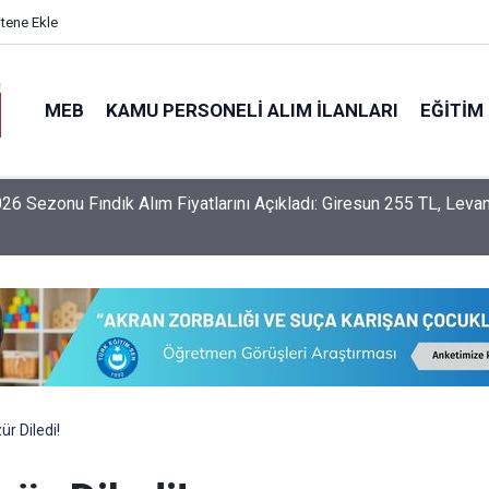
itene Ekle
MEB
KAMU PERSONELI ALIM İLANLARI
EĞITIM
nlerin İller Arası Özür Grubu Tercih Ekranı Açıldı Mı? Tercihler
 Yapılacak?
r Diledi!