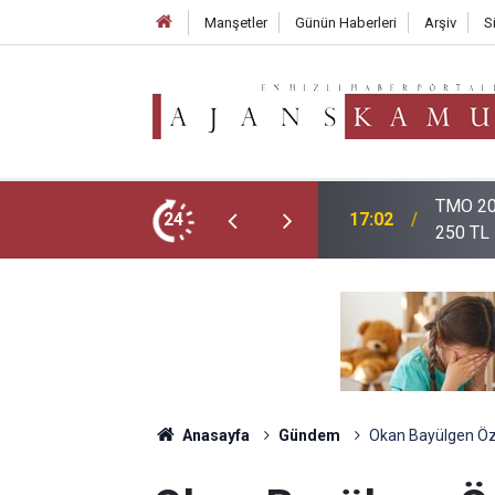
Manşetler
Günün Haberleri
Arşiv
S
atlarını Açıkladı: Giresun 255 TL, Levant
Öğretme
24
16:12
Nereden
Anasayfa
Gündem
Okan Bayülgen Özü