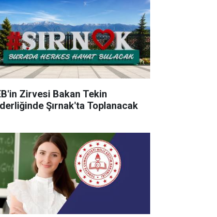
B'in Zirvesi Bakan Tekin
derliğinde Şırnak'ta Toplanacak