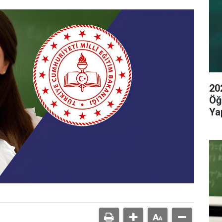
20
Öğ
Yap