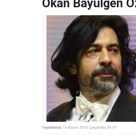
Okan Bayülgen Öz
Yayınlanma:
16 Kasım 2016 Çarşamba 08:10