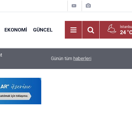
İstanbu
EKONOMI
GÜNCEL
24 °
2026 LGS Raporu Açıklandı: Liselerde Doluluk %
09:02
Günün tüm
haberleri
ve Meslek Liselerinin!