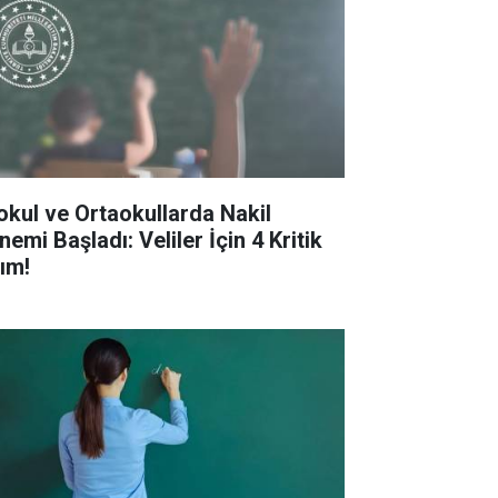
kokul ve Ortaokullarda Nakil
emi Başladı: Veliler İçin 4 Kritik
ım!