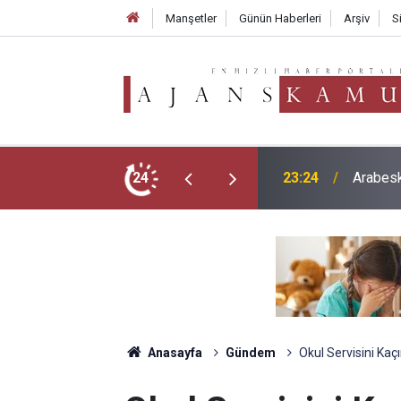
Manşetler
Günün Haberleri
Arşiv
S
ever Hayatını Kaybetti: 59 Yaşında Veda Etti
24
21:23
Okullar
Anasayfa
Gündem
Okul Servisini Kaç