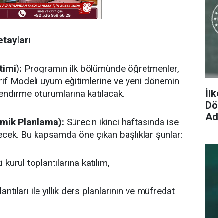
etayları
imi):
Programın ilk bölümünde öğretmenler,
aarif Modeli uyum eğitimlerine ve yeni dönemin
İl
ilendirme oturumlarına katılacak.
Dön
Ad
demik Planlama):
Sürecin ikinci haftasında ise
lecek. Bu kapsamda öne çıkan başlıklar şunlar:
kurul toplantılarına katılım,
tıları ile yıllık ders planlarının ve müfredat