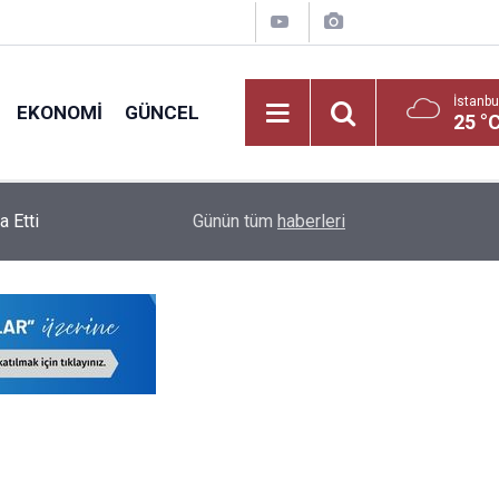
İstanbu
EKONOMI
GÜNCEL
25 °
lama
19:03
Yüksek Mahkemeden MEB'e Ek Ders Freni
Günün tüm
haberleri