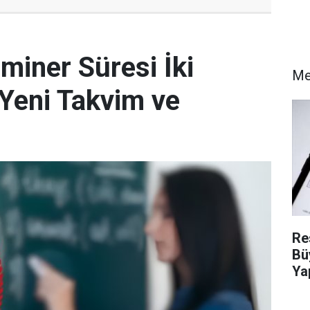
miner Süresi İki
M
e Yeni Takvim ve
Re
Bü
Ya