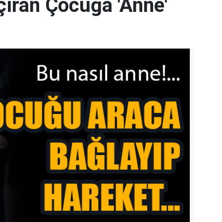
çıran Çocuğa 'Anne'