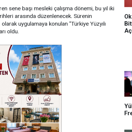
üren sene başı mesleki çalışma dönemi, bu yıl iki
arihleri arasında düzenlenecek. Sürenin
Ok
Bi
 olarak uygulamaya konulan "Türkiye Yüzyılı
Aç
rı oldu.
Yü
Fr