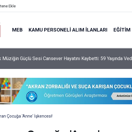
itene Ekle
MEB
KAMU PERSONELI ALIM İLANLARI
EĞITIM
da Serbest Kıyafet Dönemi Bitti mi? Bakan Yusuf Tekin’den Açık
ıran Çocuğa 'Anne' İşkencesi!