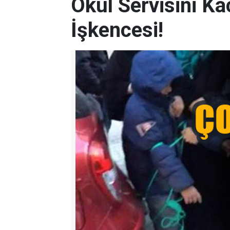
Okul Servisini Ka
İşkencesi!