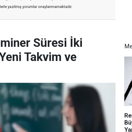
flerle yazılmış yorumlar onaylanmamaktadır.
miner Süresi İki
M
e Yeni Takvim ve
Re
Bü
Ya