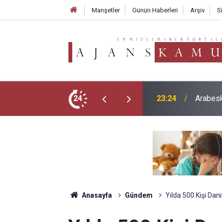
Manşetler
Günün Haberleri
Arşiv
S
ever Hayatını Kaybetti: 59 Yaşında Veda Etti
24
21:23
Okullar
Anasayfa
Gündem
Yılda 500 Kişi Dan