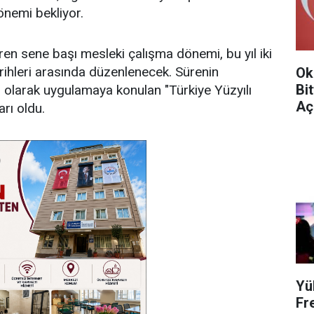
önemi bekliyor.
üren sene başı mesleki çalışma dönemi, bu yıl iki
arihleri arasında düzenlenecek. Sürenin
Ok
Bi
 olarak uygulamaya konulan "Türkiye Yüzyılı
Aç
rı oldu.
Yü
Fr