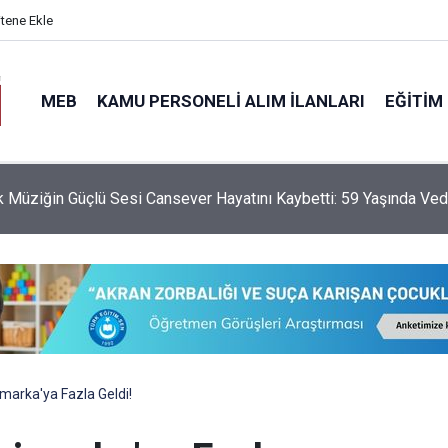
itene Ekle
MEB
KAMU PERSONELI ALIM İLANLARI
EĞITIM
da Serbest Kıyafet Dönemi Bitti mi? Bakan Yusuf Tekin’den Açık
imarka'ya Fazla Geldi!