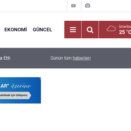
İstanbu
EKONOMI
GÜNCEL
25 °
lama
19:03
Yüksek Mahkemeden MEB'e Ek Ders Freni
Günün tüm
haberleri