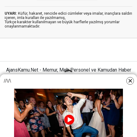
UYARI:
Küfür, hakaret, rencide edici cümleler veya imalar, inançlara saldırı
içeren, imla kuralları ile yazılmamış,
Türkçe karakter kullanılmayan ve büyük harflerle yazılmış yorumlar
onaylanmamaktadır.
AjansKamu.Net - Memur, Meb Personel ve Kamudan Haber
Sitesi © 2025
Anasayfa
Künye
İletişim
Gizlilik İlkeleri
Sitene Ekle
MEB Personel – Öğretmen Haberleri