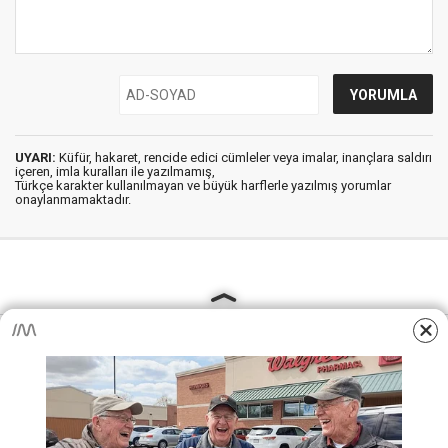
UYARI:
Küfür, hakaret, rencide edici cümleler veya imalar, inançlara saldırı
içeren, imla kuralları ile yazılmamış,
Türkçe karakter kullanılmayan ve büyük harflerle yazılmış yorumlar
onaylanmamaktadır.
AjansKamu.Net - Memur, Meb Personel ve Kamudan Haber
Sitesi © 2025
Anasayfa
Künye
İletişim
Gizlilik İlkeleri
Sitene Ekle
MEB Personel – Öğretmen Haberleri