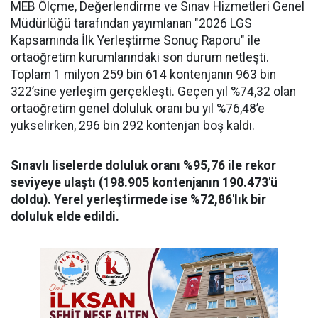
MEB Ölçme, Değerlendirme ve Sınav Hizmetleri Genel
Müdürlüğü tarafından yayımlanan "2026 LGS
Kapsamında İlk Yerleştirme Sonuç Raporu" ile
ortaöğretim kurumlarındaki son durum netleşti.
Toplam 1 milyon 259 bin 614 kontenjanın 963 bin
322’sine yerleşim gerçekleşti. Geçen yıl %74,32 olan
ortaöğretim genel doluluk oranı bu yıl %76,48’e
yükselirken, 296 bin 292 kontenjan boş kaldı.
Sınavlı liselerde doluluk oranı %95,76 ile rekor
seviyeye ulaştı (198.905 kontenjanın 190.473'ü
doldu). Yerel yerleştirmede ise %72,86'lık bir
doluluk elde edildi.