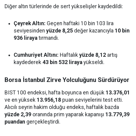
Diğer altın türlerinde de sert yükselişler kaydedildi:
Çeyrek Altın:
Geçen haftaki 10 bin 103 lira
seviyesinden
yüzde 8,25
değer kazancıyla
10 bin
936 liraya
tırmandı.
Cumhuriyet Altını:
Haftalık
yüzde 8,12
artış
kaydederek
43 bin 532 liraya
yükseldi.
Borsa İstanbul Zirve Yolculuğunu Sürdürüyor
BIST 100 endeksi, hafta boyunca en düşük
13.376,01
ve en yüksek
13.956,18
puan seviyelerini test etti.
Alıcılı seyrin hakim olduğu endeks, haftalık bazda
yüzde 2,39
oranında prim yaparak kapanışı
13.779,39
puandan
gerçekleştirdi.