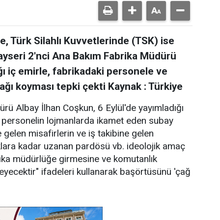
 Türk Silahlı Kuvvetlerinde (TSK) ise
Kayseri 2'nci Ana Bakım Fabrika Müdürü
ı iç emirle, fabrikadaki personele ve
ağı koyması tepki çekti Kaynak : Türkiye
rü Albay İlhan Coşkun, 6 Eylül'de yayımladığı
personelin lojmanlarda ikamet eden subay
e gelen misafirlerin ve iş takibine gelen
klara kadar uzanan pardösü vb. ideolojik amaç
brika müdürlüğe girmesine ve komutanlık
ecektir" ifadeleri kullanarak başörtüsünü 'çağ