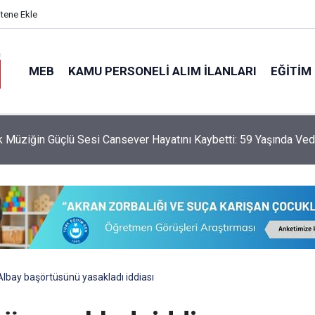
itene Ekle
MEB
KAMU PERSONELI ALIM İLANLARI
EĞITIM
da Serbest Kıyafet Dönemi Bitti mi? Bakan Yusuf Tekin’den Açık
Albay başörtüsünü yasakladı iddiası