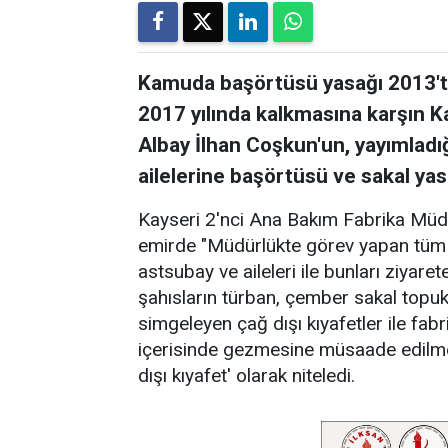
Kamuda başörtüsü yasağı 2013'te,
2017 yılında kalkmasına karşın 
Albay İlhan Coşkun'un, yayımladığ
ailelerine başörtüsü ve sakal yas
Kayseri 2'nci Ana Bakım Fabrika Müdü
emirde "Müdürlükte görev yapan tüm 
astsubay ve aileleri ile bunları ziyaret
şahısların türban, çember sakal topu
simgeleyen çağ dışı kıyafetler ile fa
içerisinde gezmesine müsaade edilmey
dışı kıyafet' olarak niteledi.