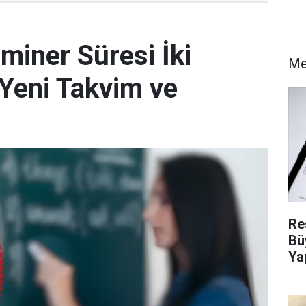
miner Süresi İki
M
e Yeni Takvim ve
Re
Bü
Ya