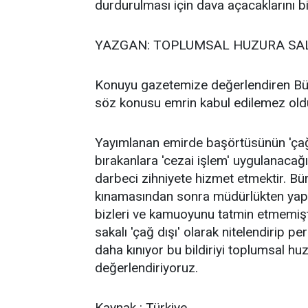
durdurulması için dava açacaklarını bil
YAZGAN: TOPLUMSAL HUZURA SAL
Konuyu gazetemize değerlendiren B
söz konusu emrin kabul edilemez old
Yayımlanan emirde başörtüsünün 'çağ dı
bırakanlara 'cezai işlem' uygulanacağı
darbeci zihniyete hizmet etmektir. B
kınamasından sonra müdürlükten yapıl
bizleri ve kamuoyunu tatmin etmemişti
sakalı 'çağ dışı' olarak nitelendirip 
daha kınıyor bu bildiriyi toplumsal huzu
değerlendiriyoruz.
Kaynak : Türkiye