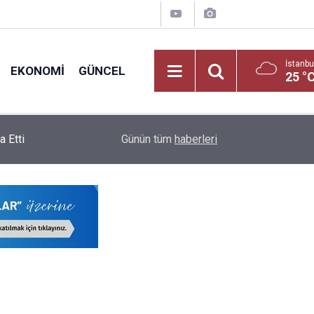
İstanbu
EKONOMI
GÜNCEL
25 °
lama
19:03
Yüksek Mahkemeden MEB'e Ek Ders Freni
Günün tüm
haberleri