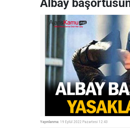
Albay başörtüsün
Yayınlanma:
19 Eylül 2022 Pazartesi 12:43