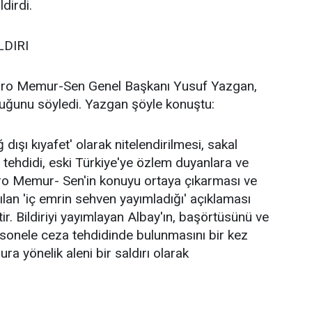
dirdi.
DIRI
üro Memur-Sen Genel Başkanı Yusuf Yazgan,
uğunu söyledi. Yazgan şöyle konuştu:
şı kıyafet' olarak nitelendirilmesi, sakal
 tehdidi, eski Türkiye'ye özlem duyanlara ve
üro Memur- Sen'in konuyu ortaya çıkarması ve
an 'iç emrin sehven yayımladığı' açıklaması
r. Bildiriyi yayımlayan Albay'ın, başörtüsünü ve
personele ceza tehdidinde bulunmasını bir kez
ra yönelik aleni bir saldırı olarak