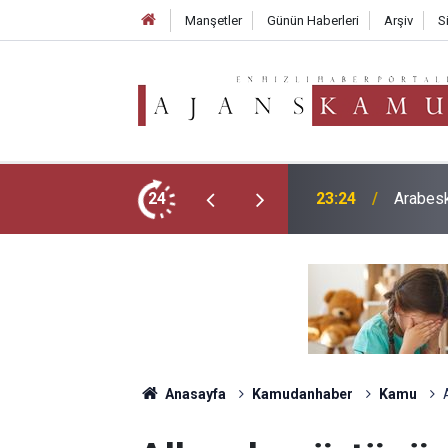
Manşetler
Günün Haberleri
Arşiv
S
ever Hayatını Kaybetti: 59 Yaşında Veda Etti
24
21:23
Okullar
Anasayfa
Kamudanhaber
Kamu