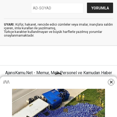
UYARI:
Küfür, hakaret, rencide edici cümleler veya imalar, inançlara saldırı
içeren, imla kuralları ile yazılmamış,
Türkçe karakter kullanılmayan ve büyük harflerle yazılmış yorumlar
onaylanmamaktadır.
AjansKamu.Net - Memur, Meb Personel ve Kamudan Haber
Sitesi © 2025
Anasayfa
Künye
İletişim
Gizlilik İlkeleri
Sitene Ekle
MEB Personel – Öğretmen Haberleri