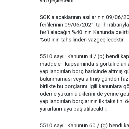
vazgeçilecektir.
SGK alacaklarının asıllarının 09/06/
fer'ilerinin 09/06/2021 tarihi itibar
fer'i alacağın %40'ının Kanunda belirt
%60'ının tahsilinden vazgeçilecektir.
5510 sayılı Kanunun 4 / (b) bendi kapsa
maddeleri kapsamında sigortalı olanlar
yapılandırılan borç haricinde altmış g
bulunmaması veya altmış günden fazla
birlikte bu borçlarını ilgili kanunlara
ödeme yükümlülüklerini de yerine get
yapılandırılan borçlarının ilk taksitin
yararlanmaya başlatılacaktır.
5510 sayılı Kanunun 60 / (g) bendi ka