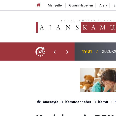
Manşetler
Günün Haberleri
Arşiv
S
TMO 202
menlik Başvurusu Nasıl Yapılır?
24
17:02
250 TL
Anasayfa
Kamudanhaber
Kamu