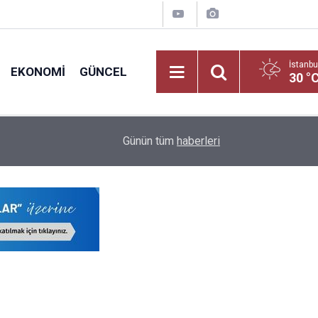
İstanbu
EKONOMI
GÜNCEL
30 °
nt
Öğretmenlerin İller Arası Özür Grubu Tercih Ekran
16:12
Günün tüm
haberleri
Nereden Yapılacak?