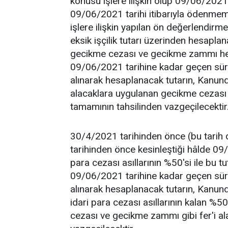
konusu işlere ilişkin olup 09/06/2021 
09/06/2021 tarihi itibarıyla ödenmemiş 
işlere ilişkin yapılan ön değerlendir
eksik işçilik tutarı üzerinden hesaplana
gecikme cezası ve gecikme zammı hes
09/06/2021 tarihine kadar geçen süre
alınarak hesaplanacak tutarın, Kanund
alacaklara uygulanan gecikme cezası 
tamamının tahsilinden vazgeçilecektir
30/4/2021 tarihinden önce (bu tarih dâ
tarihinden önce kesinleştiği hâlde 09
para cezası asıllarının %50'si ile bu t
09/06/2021 tarihine kadar geçen süre
alınarak hesaplanacak tutarın, Kanund
idari para cezası asıllarının kalan %5
cezası ve gecikme zammı gibi fer'i al