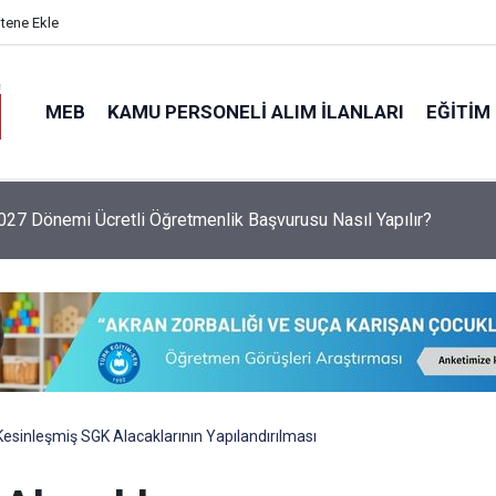
itene Ekle
MEB
KAMU PERSONELI ALIM İLANLARI
EĞITIM
6 Sezonu Fındık Alım Fiyatlarını Açıkladı: Giresun 255 TL, Leva
Kesinleşmiş SGK Alacaklarının Yapılandırılması