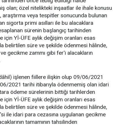
tarihinden önce tebliğ edildiği hâlde
olan; özel nitelikteki inşaatlar ile ihale konusu
me, araştırma veya tespitler sonucunda bulunan
n sigorta primi asılları ile bu alacaklara
aplanan sürenin başlangıç tarihinden
 için Yİ-ÜFE aylık değişim oranları esas
a belirtilen süre ve şekilde ödenmesi hâlinde,
ve gecikme zammı gibi fer'i alacakların
.
hil) işlenen fiillere ilişkin olup 09/06/2021
/06/2021 tarihi itibarıyla ödenmemiş olan idari
utara ödeme sürelerinin bittiği tarihlerden
 için Yİ-ÜFE aylık değişim oranları esas
a belirtilen süre ve şekilde ödenmesi hâlinde,
0'si ile idari para cezasına uygulanan gecikme
acaklarının tamamının tahsilinden