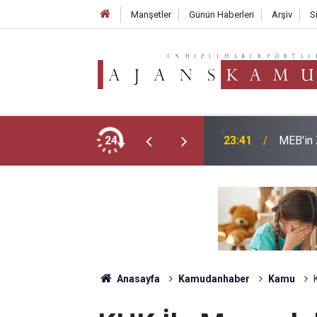
Manşetler
Günün Haberleri
Arşiv
S
lerde Doluluk %76'yı Aştı, Aslan Payı Anadolu
24
23:41
MEB'in 
Anasayfa
Kamudanhaber
Kamu