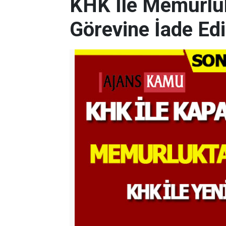
KHK İle Memurluk
Görevine İade Ed