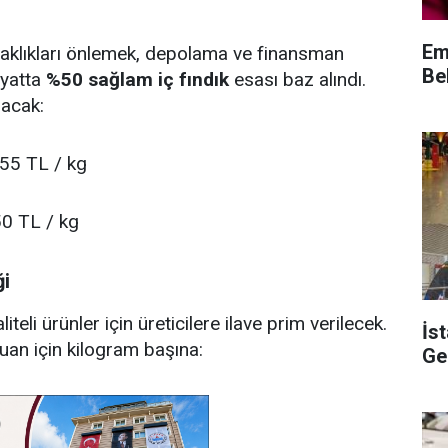
Em
aklıkları önlemek, depolama ve finansman
Bel
iyatta
%50 sağlam iç fındık
esası baz alındı.
lacak:
55 TL / kg
0 TL / kg
i
eli ürünler için üreticilere ilave prim verilecek.
İs
an için kilogram başına:
Gel