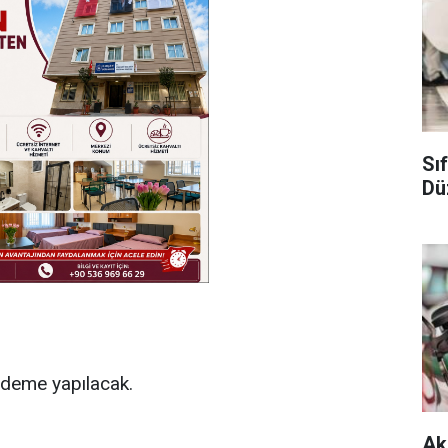
Sı
Dü
ödeme yapılacak.
Ak