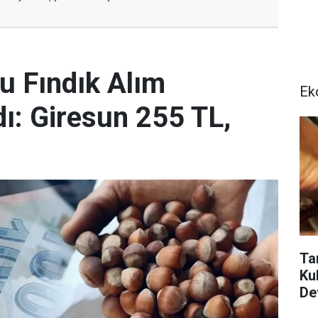
 Fındık Alım
Ek
dı: Giresun 255 TL,
Ta
Ku
De