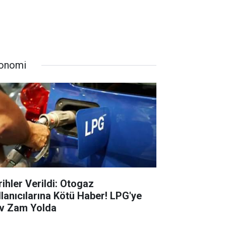
onomi
rihler Verildi: Otogaz
llanıcılarına Kötü Haber! LPG'ye
v Zam Yolda