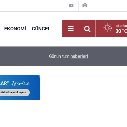
İstanbu
EKONOMI
GÜNCEL
30 °
19:01
O Branş Öğretmenlerine Hak İadesi Geldi!
Günün tüm
haberleri