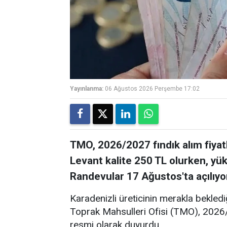
Yayınlanma:
06 Ağustos 2026 Perşembe 17:02
TMO, 2026/2027 fındık alım fiyatla
Levant kalite 250 TL olurken, yü
Randevular 17 Ağustos'ta açılıyor
Karadenizli üreticinin merakla bekled
Toprak Mahsulleri Ofisi (TMO), 2026/
resmi olarak duyurdu.