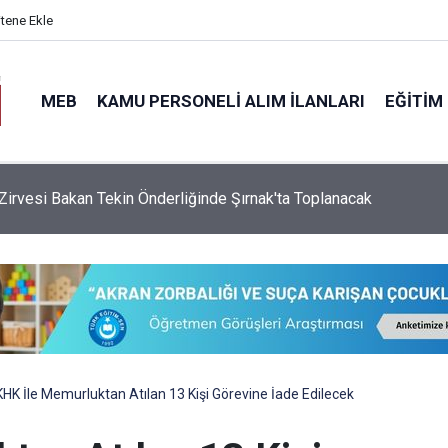
itene Ekle
MEB
KAMU PERSONELI ALIM İLANLARI
EĞITIM
Zirvesi Bakan Tekin Önderliğinde Şırnak'ta Toplanacak
KHK İle Memurluktan Atılan 13 Kişi Görevine İade Edilecek