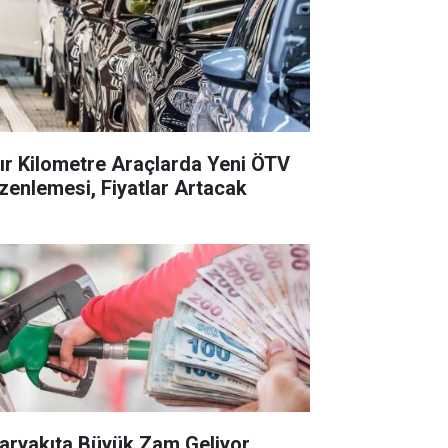
fır Kilometre Araçlarda Yeni ÖTV
zenlemesi, Fiyatlar Artacak
aryakıta Büyük Zam Geliyor,