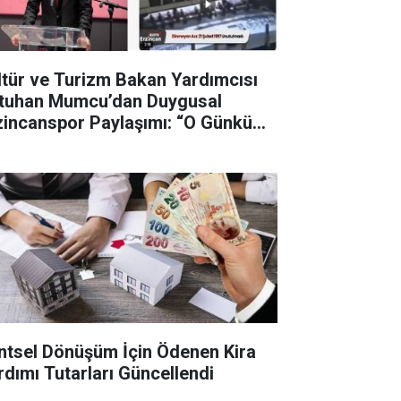
ltür ve Turizm Bakan Yardımcısı
tuhan Mumcu’dan Duygusal
zincanspor Paylaşımı: “O Günkü
zün Hâlâ İçimde”
ntsel Dönüşüm İçin Ödenen Kira
rdımı Tutarları Güncellendi