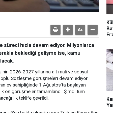
Kü
Ba
Er
Hü
süreci hızla devam ediyor. Milyonlarca
akla beklediği gelişme ise, kamu
olacak.
in 2026-2027 yıllarına ait mali ve sosyal
 Toplu Sözleşme görüşmeleri devam ediyor.
nın ev sahipliğinde 1 Ağustos'ta başlayan
elik ön görüşmeler tamamlandı. Şimdi tüm
ağı ilk teklife çevrildi.
Ke
Ya
Memur-Sen başta olmak üzere Türkiye Kamu-Sen