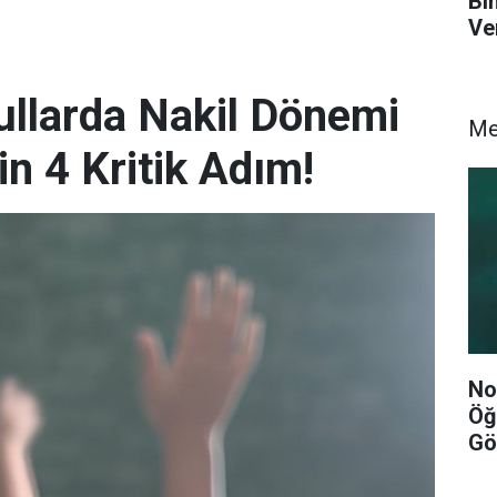
Bi
Ve
ullarda Nakil Dönemi
M
çin 4 Kritik Adım!
No
Öğ
Gö