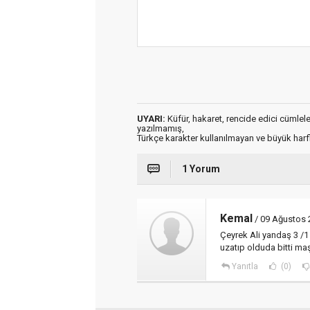
UYARI:
Küfür, hakaret, rencide edici cümleler 
yazılmamış,
Türkçe karakter kullanılmayan ve büyük har
1 Yorum
Kemal
/ 09 Ağustos 
Çeyrek Ali yandaş 3 /1
uzatıp olduda bitti ma
Yanıtla
(0)