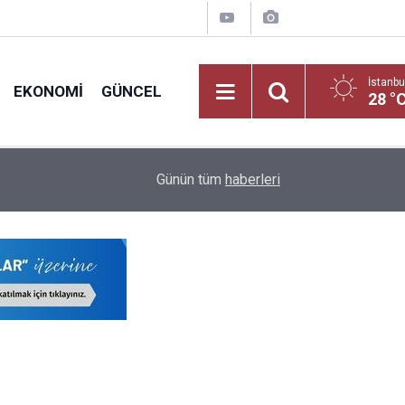
İstanbu
EKONOMI
GÜNCEL
28 °
Yeni Dönemde Devamsızlık Sınırını Aşan Öğrenci
18:10
Günün tüm
haberleri
Uygulanacak!