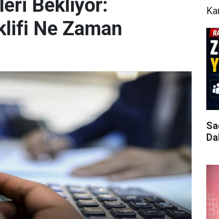
eri Bekliyor:
Ka
klifi Ne Zaman
Sa
Da