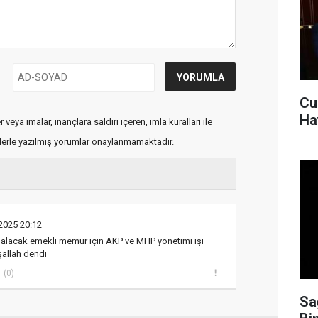
Cu
Ha
veya imalar, inançlara saldırı içeren, imla kuralları ile
flerle yazılmış yorumlar onaylanmamaktadır.
2025 20:12
 alacak emekli memur için AKP ve MHP yönetimi işi
şallah dendi
(0)
Sa