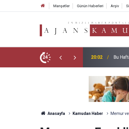
Manşetler
Günün Haberleri
Arşiv
S
MEB E-S
ım Araçları Belli Oldu!
24
19:02
Tarifesi
Anasayfa
Kamudan Haber
Memur ve E