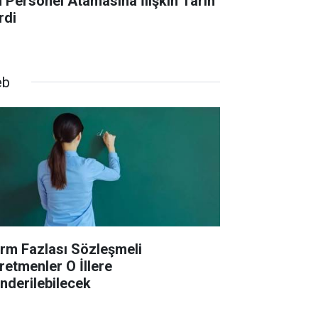
n Personel Atamasına İlişkin Tarih
rdi
eb
rm Fazlası Sözleşmeli
retmenler O İllere
nderilebilecek