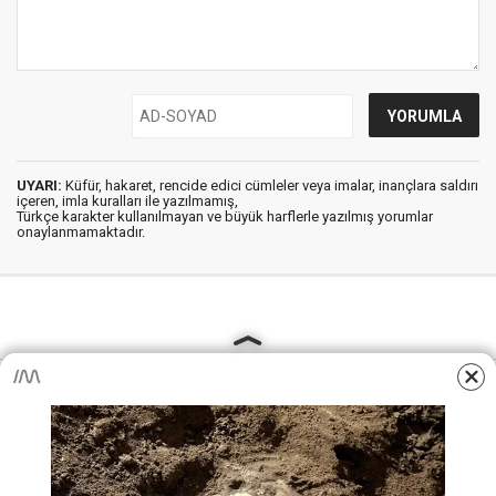
UYARI:
Küfür, hakaret, rencide edici cümleler veya imalar, inançlara saldırı
içeren, imla kuralları ile yazılmamış,
Türkçe karakter kullanılmayan ve büyük harflerle yazılmış yorumlar
onaylanmamaktadır.
AjansKamu.Net - Memur, Meb Personel ve Kamudan Haber
Sitesi © 2025
Anasayfa
Künye
İletişim
Gizlilik İlkeleri