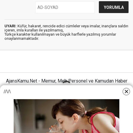
UYARI:
Küfür, hakaret, rencide edici cümleler veya imalar, inançlara saldırı
içeren, imla kuralları ile yazılmamış,
Türkçe karakter kullanılmayan ve büyük harflerle yazılmış yorumlar
onaylanmamaktadır.
AjansKamu.Net - Memur, Meb Personel ve Kamudan Haber
Sitesi © 2025
Anasayfa
Künye
İletişim
Gizlilik İlkeleri
Sitene Ekle
MEB Personel – Öğretmen Haberleri